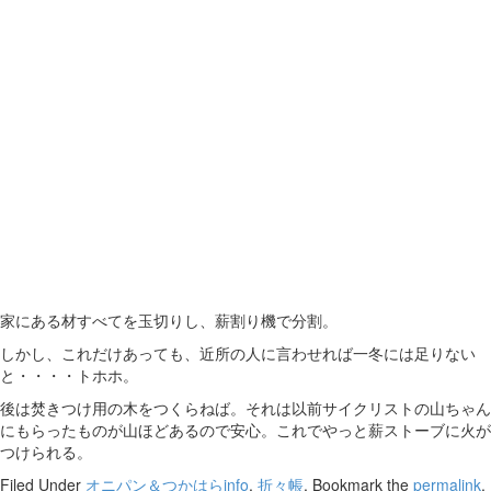
家にある材すべてを玉切りし、薪割り機で分割。
しかし、これだけあっても、近所の人に言わせれば一冬には足りない
と・・・・トホホ。
後は焚きつけ用の木をつくらねば。それは以前サイクリストの山ちゃん
にもらったものが山ほどあるので安心。これでやっと薪ストーブに火が
つけられる。
Filed Under
オニパン＆つかはらinfo
,
折々帳
. Bookmark the
permalink
.