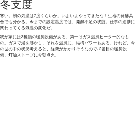
冬支度
寒い。朝の気温は7度くらいか。いよいよやってきたな！生地の発酵具
合でも分かる。今までの設定温度では、発酵不足の状態。仕事の進捗に
関わってくる気温の変化だ。
我が家には3種類の暖房設備がある。第一はガス温風ヒーター的なも
の。ガスで湯を沸かし、それを温風に。結構パワーもある。けれど、今
の世の中の状況考えると、経費がかかりそうなので､2番目の暖房設
備、灯油ストーブに今朝点火。