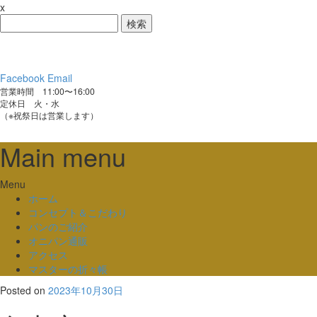
x
検
索:
Facebook
Email
営業時間 11:00〜16:00
定休日 火・水
（※祝祭日は営業します）
Main menu
Skip
Menu
to
ホーム
content
コンセプト＆こだわり
パンのご紹介
オニパン通販
アクセス
マスターの折々帳
Posted on
2023年10月30日