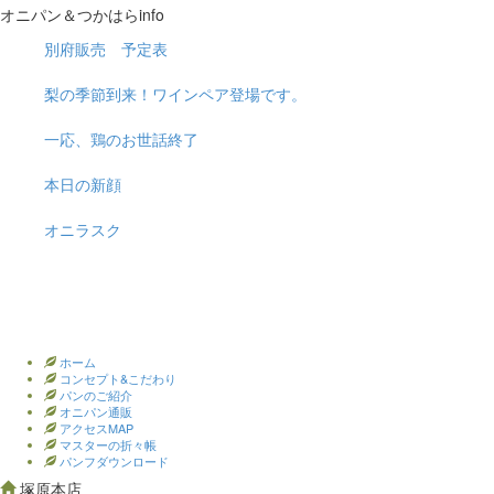
オニパン＆つかはらinfo
別府販売 予定表
梨の季節到来！ワインペア登場です。
一応、鶏のお世話終了
本日の新顔
オニラスク
ホーム
コンセプト&こだわり
パンのご紹介
オニパン通販
アクセスMAP
マスターの折々帳
パンフダウンロード
塚原本店