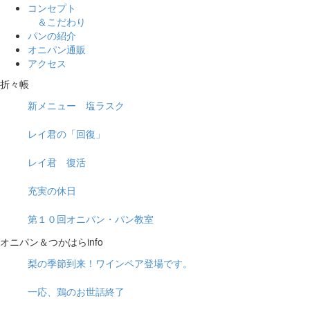
コンセプト
＆こだわり
パンの紹介
オニパン通販
アクセス
折々帳
新メニュー 塩ラスク
レイ君の「回復」
レイ君 復活
充実の休日
第１０回オニパン・パン教室
オニパン＆つかはらinfo
梨の季節到来！ワインペア登場です。
一応、鶏のお世話終了