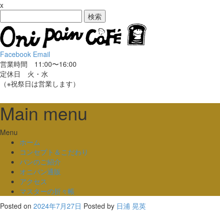
x
検
索:
Facebook
Email
営業時間 11:00〜16:00
定休日 火・水
（※祝祭日は営業します）
Main menu
Skip
Menu
to
ホーム
content
コンセプト＆こだわり
パンのご紹介
オニパン通販
アクセス
マスターの折々帳
Posted on
2024年7月27日
Posted
by
日浦 晃英