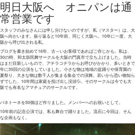
明日大阪へ オニパンは通
常営業です
スタッフのみなさんには申し分けないのですが、私（マスター）は、大
阪へ向かいます。振り返ると10年前、同じく大阪へ。10年に一度、大
阪から呼び出される私。
ブログを書き始めて16年、古～いお客様であればご存じかも。私は、
30の時、和太鼓民舞サークルを大阪の門真市で立ち上げました。当時
はまだ目新しいもので、アチラコチラからお呼びがかかり、多いときで
年に30回の公演をしていました。小さな物は地域の盆踊りや保育園の
夏祭り、大きな物は数千人が集まる集会での演舞。若いから恐い物知ら
ずでした。10年間は家庭を投げ出し没頭💦。そのサークルは今でも大
阪でも有名なアマチュアのサークルです。
パネトーネを50個ほど作りました。メンバーへのお祝いとして。
10年前の記念公演では、私も舞台で踊りました。流石に今回は、そん
な企画もなく。