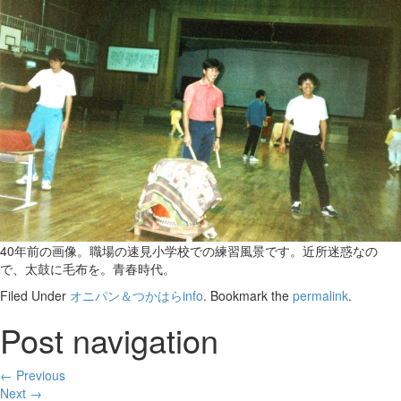
40年前の画像。職場の速見小学校での練習風景です。近所迷惑なの
で、太鼓に毛布を。青春時代。
Filed Under
オニパン＆つかはらinfo
. Bookmark the
permalink
.
Post navigation
← Previous
Next →