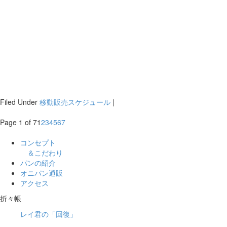
Filed Under
移動販売スケジュール
|
Page 1 of 7
1
2
3
4
5
6
7
コンセプト
＆こだわり
パンの紹介
オニパン通販
アクセス
折々帳
レイ君の「回復」