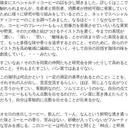
彼女にスペシャルティコーヒーの話を少し聞きました。詳しくはここで
触れられませんが、生産者と焙煎者、消費者が持続可能に発展していく
ために様々に研究や取り組みをしているとのこと。ネットでスペシャル
ティコーヒーのことを調べてみました。なるほど～！！なかなかでし
た。コーヒーのフレーバーももっと想像力を発展させていろいろな果実
や野菜、そのたの物と結びつけるテイスト力を磨く。今までの表現が
「濃い」「深い」「苦い」「酸味ある」とかの決まり切った表現を超え
て、もっと多様な味や香りを追求するとのこと。そのために、自らのテ
イスト力を高め敏感に繊細にしていく。そして自分の目指す珈琲の味を
創造していく。・・・みたいな。
すごいなあ！その力を同業の仲間たちと研究会を持ったりして高めると
のこと。それもまたすごい。パン屋ではあまりない。
この珈琲は何点かという（一定の測定の基準があるとのこと）ことを、
それぞれの人が出し、意見交流するらしい。ほぼ、同じような点がつく
と言うからすごい。客観的なのだ。ソムリエというのかな。自分の点て
たコーヒーももちろん点数を出せるわけだ。パン屋に置き換えたらどう
だろう。自分は客観的に点数を出せることが出来るかな。
オセロの水出しコーヒー。飲んだ。う～ん、なんという鮮明な透き通っ
た味とコーヒーの香り。苦みはない。砂糖が入っていないがフルーティ
な甘みを感じる。このコーヒーは何点ですかと聞くと「86点」と即座