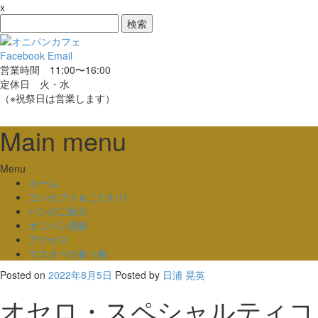
x
検
索:
Facebook
Email
営業時間 11:00〜16:00
定休日 火・水
（※祝祭日は営業します）
Main menu
Skip
Menu
to
ホーム
content
コンセプト＆こだわり
パンのご紹介
オニパン通販
アクセス
マスターの折々帳
Posted on
2022年8月5日
Posted
by
日浦 晃英
オセロ・スペシャルティコ