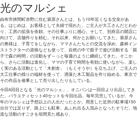
光のマルシェ
由布市挾間町赤野に住む簑原さんとは、もう10年近くなる交友があ
る。はじめは、お客様として夫婦で現れた。ご主人が大工さんだとわか
り、工房の拡張を依頼。その仕事ぶりに感心。そして、別府店の開店に
向けて、店舗作りを頼む。それ以来、何かとお願いしてきた。簑原さん
の奥様は、子育てをしながら、ママさんたちとの交流を深め、森林イン
ストラクターの資格なども使って、自然の中で親子で遊び活動する「親
子で森の時間」の活動をず～っと毎週のように継続してきた。そこか
ら、さらに活動は進化し、ママの子育て時間を有効に使いながら、楽し
く実のある活動として「木創舎」（もくそうや）を立ち上げ、ご主人の
大工仕事の残りの端材を使って、洒落た木工製品を作り始める。東京で
その作品を催事として売り出したりもしている。
今回4回目となる「光のマルシェ」、オニパンは一回目より出品してき
た。バラエティセット40セットを今回出品。毎年完売しているが、今
年のマルシェは予想以上の人出だったとか。用意した近所の駐車場150
台分では足りず、路上にも駐車。あふれ出る人混みとなったそうだ。地
道な活動のすごさを垣間見た感あり。