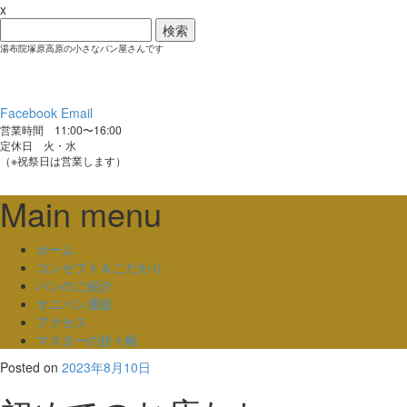
x
検
索:
湯布院塚原高原の小さなパン屋さんです
Facebook
Email
営業時間 11:00〜16:00
定休日 火・水
（※祝祭日は営業します）
Main menu
Skip
ホーム
to
コンセプト＆こだわり
content
パンのご紹介
オニパン通販
アクセス
マスターの折々帳
Posted on
2023年8月10日