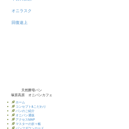
オニラスク
回復途上
天然酵母パン
塚原高原 オニパンカフェ
ホーム
コンセプト&こだわり
パンのご紹介
オニパン通販
アクセスMAP
マスターの折々帳
パンフダウンロード