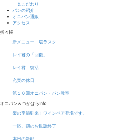
＆こだわり
パンの紹介
オニパン通販
アクセス
折々帳
新メニュー 塩ラスク
レイ君の「回復」
レイ君 復活
充実の休日
第１０回オニパン・パン教室
オニパン＆つかはらinfo
梨の季節到来！ワインペア登場です。
一応、鶏のお世話終了
本日の新顔