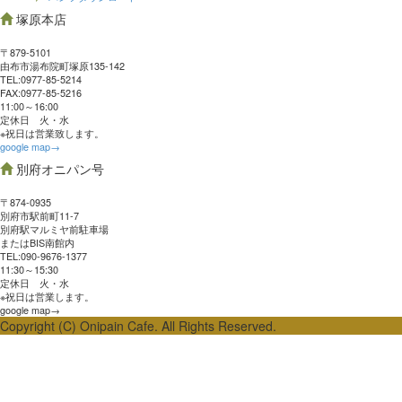
塚原本店
〒879-5101
由布市湯布院町塚原135-142
TEL:0977‐85-5214
FAX:0977‐85-5216
11:00～16:00
定休日 火・水
※祝日は営業致します。
google map→
別府オニパン号
〒874-0935
別府市駅前町11-7
別府駅マルミヤ前駐車場
またはBIS南館内
TEL:090-9676-1377
11:30～15:30
定休日 火・水
※祝日は営業します。
google map→
Copyright (C) Onipain Cafe. All Rights Reserved.