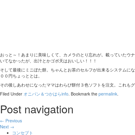
おっと～！あまりに美味しくて、カメラのとり忘れが。載っていたウナ
いてなかったが、出汁とかゴボ天はおいしい！！！
そして最後にミニぼた餅。ちゃんとお茶のセルフが出来るシステムにな
００円ちょっととは。
その後しあわせになったママはわらび餅付３色ソフトを注文。これもグ
Filed Under
オニパン＆つかはらinfo
. Bookmark the
permalink
.
Post navigation
← Previous
Next →
コンセプト