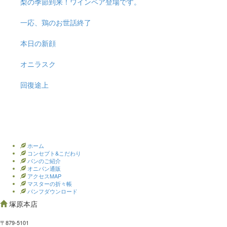
梨の季節到来！ワインペア登場です。
一応、鶏のお世話終了
本日の新顔
オニラスク
回復途上
ホーム
コンセプト&こだわり
パンのご紹介
オニパン通販
アクセスMAP
マスターの折々帳
パンフダウンロード
塚原本店
〒879-5101