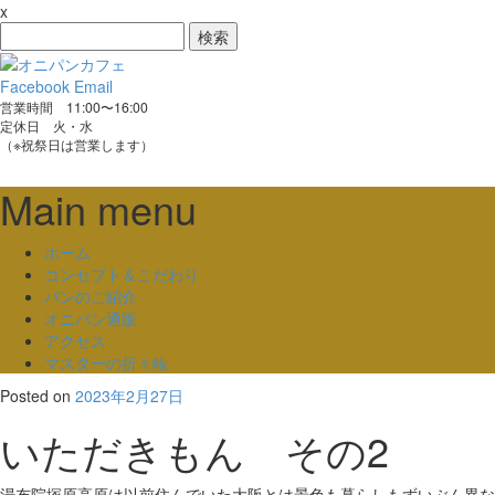
x
検
索:
Facebook
Email
営業時間 11:00〜16:00
定休日 火・水
（※祝祭日は営業します）
Main menu
Skip
ホーム
to
コンセプト＆こだわり
content
パンのご紹介
オニパン通販
アクセス
マスターの折々帳
Posted on
2023年2月27日
いただきもん その2
湯布院塚原高原は以前住んでいた大阪とは景色も暮らしもずいぶん異な