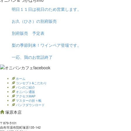
オニパン＆つかはらinfo
明日１１日は祝日のため営業します。
お久（ひさ）の別府販売
別府販売 予定表
梨の季節到来！ワインペア登場です。
一応、鶏のお世話終了
ホーム
コンセプト&こだわり
パンのご紹介
オニパン通販
アクセスMAP
マスターの折々帳
パンフダウンロード
塚原本店
〒879-5101
由布市湯布院町塚原135-142