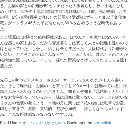
る。お隣の家との距離が50センチだった大阪暮らし。狭い土地にひし
めく住宅。15坪の土地に3階建て住宅は結構当たり前。私が就職したて
の頃、2K（6畳4畳半に流し）の部屋が1階2階にずらっと並ぶ「文化住
宅」が一クラス45人の子どもたちの80％を占めるような時代もあっ
た。
ここ塚原は､お隣まで結構距離がある。ぽつんと一軒家ではないが、そ
んな感じの家もある。だから塚原暮らしは寂しく人との距離も遠いので
はと思っていた。しかし、話しは全く逆だった。大阪時代より距離が近
い近い！どこそこの人はこんな人で・・・みたいに、離れた人のことが
結構知れ渡っている。そして、採れた野菜など持ってきたりして交流も
盛んだ。
先日このInfoでアスキューさんの「ヤーコン」のいただきもんを書い
た。そして昨日は、お隣の（と言っても100メートルは離れている）阿
部さんからおいなりのいただきもん。知る人ぞ知る「忘路軒」という小
さなお食事処をしているから、味は想像に難くない。しかしこのおいな
りさんの包装の凝りよう！木地の舟に葉っぱ？紙の袋には毛筆でお題。
印も手書きで。素敵！芸術的！遊び心満載！！嬉しくなっちゃいます
ね。こんな距離感なかなかないですよね。
Filed Under
オニパン＆つかはらinfo
. Bookmark the
permalink
.