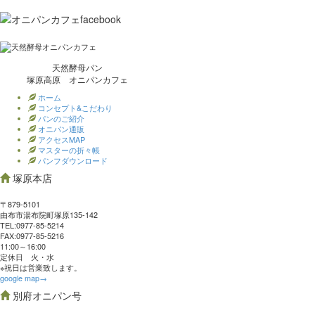
天然酵母パン
塚原高原 オニパンカフェ
ホーム
コンセプト&こだわり
パンのご紹介
オニパン通販
アクセスMAP
マスターの折々帳
パンフダウンロード
塚原本店
〒879-5101
由布市湯布院町塚原135-142
TEL:0977‐85-5214
FAX:0977‐85-5216
11:00～16:00
定休日 火・水
※祝日は営業致します。
google map→
別府オニパン号