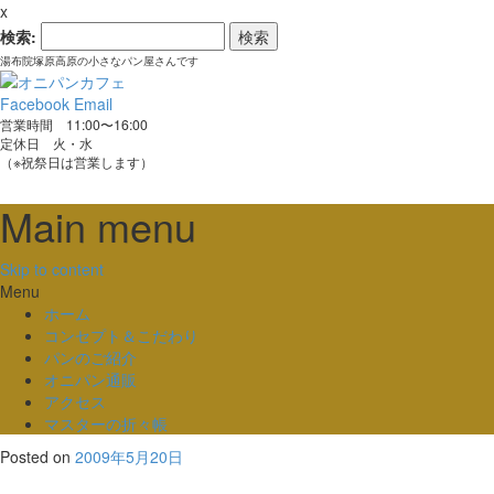
x
検索:
湯布院塚原高原の小さなパン屋さんです
Facebook
Email
営業時間 11:00〜16:00
定休日 火・水
（※祝祭日は営業します）
Main menu
Skip to content
Menu
ホーム
コンセプト＆こだわり
パンのご紹介
オニパン通販
アクセス
マスターの折々帳
Posted on
2009年5月20日