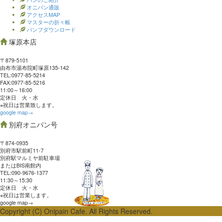
オニパン通販
アクセスMAP
マスターの折々帳
パンフダウンロード
塚原本店
〒879-5101
由布市湯布院町塚原135-142
TEL:0977‐85-5214
FAX:0977‐85-5216
11:00～16:00
定休日 火・水
※祝日は営業致します。
google map→
別府オニパン号
〒874-0935
別府市駅前町11-7
別府駅マルミヤ前駐車場
またはBIS南館内
TEL:090-9676-1377
11:30～15:30
定休日 火・水
※祝日は営業します。
google map→
Copyright (C) Onipain Cafe. All Rights Reserved.