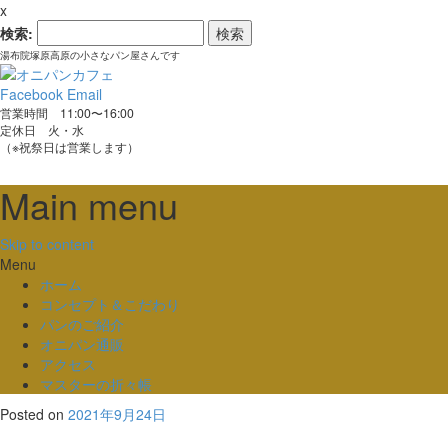
x
検索:
湯布院塚原高原の小さなパン屋さんです
Facebook
Email
営業時間 11:00〜16:00
定休日 火・水
（※祝祭日は営業します）
Main menu
Skip to content
Menu
ホーム
コンセプト＆こだわり
パンのご紹介
オニパン通販
アクセス
マスターの折々帳
Posted on
2021年9月24日