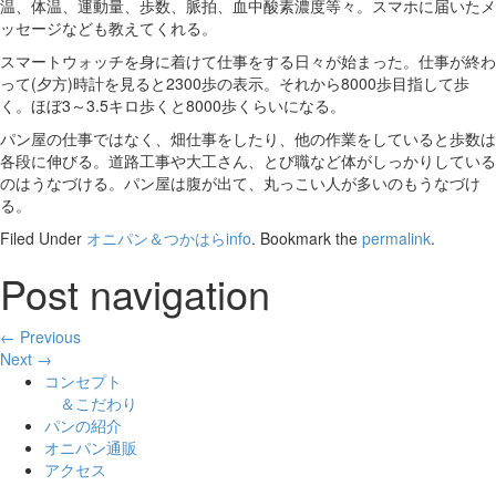
温、体温、運動量、歩数、脈拍、血中酸素濃度等々。スマホに届いたメ
ッセージなども教えてくれる。
スマートウォッチを身に着けて仕事をする日々が始まった。仕事が終わ
って(夕方)時計を見ると2300歩の表示。それから8000歩目指して歩
く。ほぼ3～3.5キロ歩くと8000歩くらいになる。
パン屋の仕事ではなく、畑仕事をしたり、他の作業をしていると歩数は
各段に伸びる。道路工事や大工さん、とび職など体がしっかりしている
のはうなづける。パン屋は腹が出て、丸っこい人が多いのもうなづけ
る。
Filed Under
オニパン＆つかはらinfo
. Bookmark the
permalink
.
Post navigation
← Previous
Next →
コンセプト
＆こだわり
パンの紹介
オニパン通販
アクセス