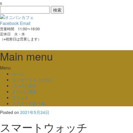
x
検
索:
Facebook
Email
営業時間 11:00〜16:00
定休日 火・水
（※祝祭日は営業します）
Main menu
Skip
Menu
to
ホーム
content
コンセプト＆こだわり
パンのご紹介
オニパン通販
アクセス
マスターの折々帳
Posted on
2021年5月24日
スマートウォッチ