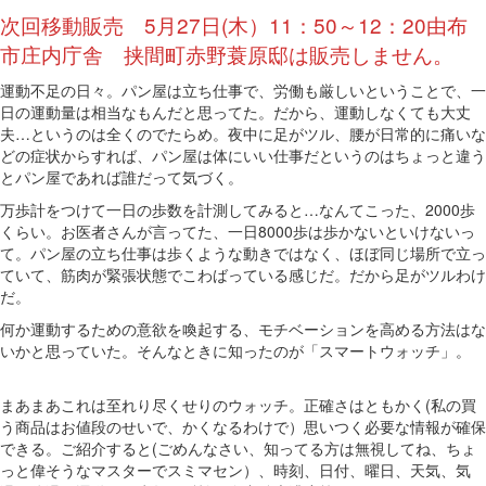
次回移動販売 5月27日(木）11：50～12：20由布
市庄内庁舎 挟間町赤野蓑原邸は販売しません。
運動不足の日々。パン屋は立ち仕事で、労働も厳しいということで、一
日の運動量は相当なもんだと思ってた。だから、運動しなくても大丈
夫…というのは全くのでたらめ。夜中に足がツル、腰が日常的に痛いな
どの症状からすれば、パン屋は体にいい仕事だというのはちょっと違う
とパン屋であれば誰だって気づく。
万歩計をつけて一日の歩数を計測してみると…なんてこった、2000歩
くらい。お医者さんが言ってた、一日8000歩は歩かないといけないっ
て。パン屋の立ち仕事は歩くような動きではなく、ほぼ同じ場所で立っ
ていて、筋肉が緊張状態でこわばっている感じだ。だから足がツルわけ
だ。
何か運動するための意欲を喚起する、モチベーションを高める方法はな
いかと思っていた。そんなときに知ったのが「スマートウォッチ」。
まあまあこれは至れり尽くせりのウォッチ。正確さはともかく(私の買
う商品はお値段のせいで、かくなるわけで）思いつく必要な情報が確保
できる。ご紹介すると(ごめんなさい、知ってる方は無視してね、ちょ
っと偉そうなマスターでスミマセン）、時刻、日付、曜日、天気、気