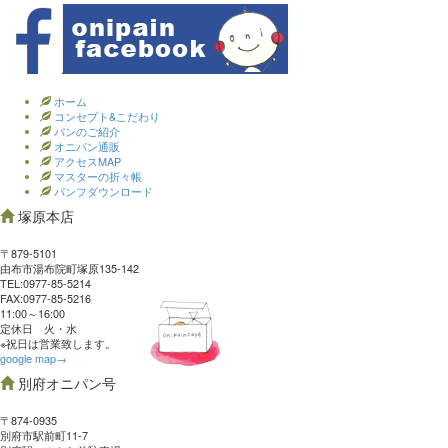
ホーム
コンセプト&こだわり
パンのご紹介
オニパン通販
アクセスMAP
マスターの折々帳
パンフダウンロード
塚原本店
〒879-5101
由布市湯布院町塚原135-142
TEL:0977‐85-5214
FAX:0977‐85-5216
11:00～16:00
定休日 火・水
※祝日は営業致します。
google map→
別府オニパン号
〒874-0935
別府市駅前町11-7