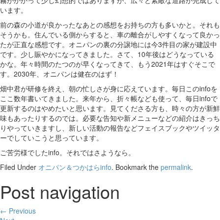
霧がかかって少し幻想的ではありますが、広々と素敵な道路が完成して
います。
前の森の小道が良かったなあとの感想をお持ちの方も多いかと。それも
そうかも。住んでいる側からすると、車の離合がしやすくなって良かっ
たが正直な感想です。オニパンの裏の分譲地には今3件目の家が建設中
です。少し賑やかになってきました。さて、10年後はどうなっている
かな。年々時間のたつのが早くなってきて、もう2021年はすぐそこで
す。2030年、オニパンは健在のはず！
畑中君が研修を終え、朝の忙しさが身に応えています。毎日このinfoを
ここ数年書いてきました。来年から、折々帳なども使って、毎日infoで
更新するのはやめたいと思います。見てくださる方も、時々の方が新鮮
味もあったりするのでは。必要な告知や新メニューなどの紹介はきっち
りやっていきますし、新しい活動の報告などフェイスブックやツイッタ
ーでしていこうと思っています。
ご苦労様でしたinfo。それではさようなら。
Filed Under
オニパン＆つかはらinfo
. Bookmark the
permalink
.
Post navigation
← Previous