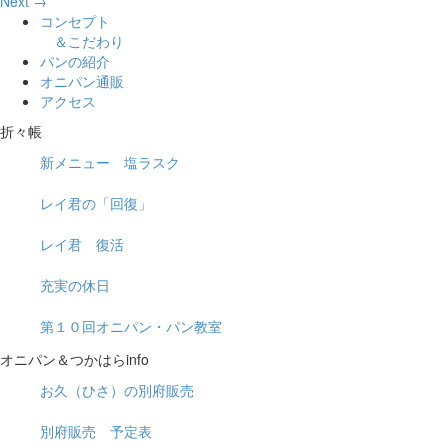
Next →
コンセプト
＆こだわり
パンの紹介
オニパン通販
アクセス
折々帳
新メニュー 塩ラスク
レイ君の「回復」
レイ君 復活
充実の休日
第１０回オニパン・パン教室
オニパン＆つかはらinfo
お久（ひさ）の別府販売
別府販売 予定表