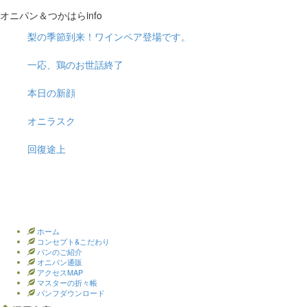
オニパン＆つかはらinfo
梨の季節到来！ワインペア登場です。
一応、鶏のお世話終了
本日の新顔
オニラスク
回復途上
ホーム
コンセプト&こだわり
パンのご紹介
オニパン通販
アクセスMAP
マスターの折々帳
パンフダウンロード