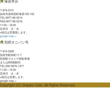
塚原本店
〒879-5101
由布市湯布院町塚原135-142
TEL:0977‐85-5214
FAX:0977‐85-5216
11:00～16:00
定休日 火・水
※祝日は営業致します。
google map→
別府オニパン号
〒874-0935
別府市駅前町11-7
別府駅マルミヤ前駐車場
またはBIS南館内
TEL:090-9676-1377
11:30～15:30
定休日 火・水
※祝日は営業します。
google map→
Copyright (C) Onipain Cafe. All Rights Reserved.