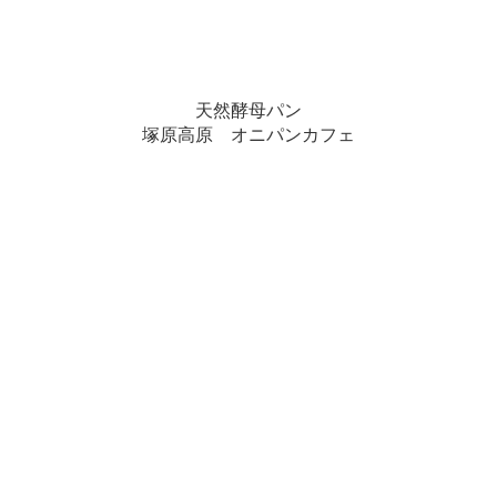
天然酵母パン
塚原高原 オニパンカフェ