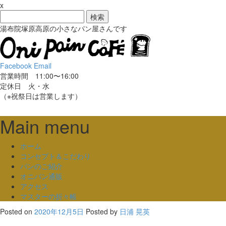
x
検
索:
湯布院塚原高原の小さなパン屋さんです
Facebook
Email
営業時間 11:00〜16:00
定休日 火・水
（※祝祭日は営業します）
Main menu
Skip
ホーム
to
コンセプト＆こだわり
content
パンのご紹介
オニパン通販
アクセス
マスターの折々帳
Posted on
2020年12月5日
Posted
by
日浦 晃英