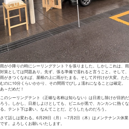
雨が小降りの時にシーリングテント？を張りました。しかしこれは、雨
対策としては問題あり。先ず、張る準備で濡れると言うこと。そして、
雨がきつくなれば、屋根の上に雨がたまる。そして片付けが大変。たた
むのに10分くらいかかり、その間雨でびしょ濡れになることは確定。
あ～だめだ！
このシーリングテント（正確な名称は知らない）は日差し除けが目的だ
ろう。しかし、日差しよけとしても、ビニルが黒で、カンカンに熱くな
る。テント下は暑い。なんてことだ。どうしたものだろう。
さて話しは変わる。6月29日（月）～7月2日（木）はメンテナンス休業
です。よろしくお願いいたします。