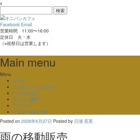
x
検
索:
Facebook
Email
営業時間 11:00〜16:00
定休日 火・水
（※祝祭日は営業します）
Main menu
Skip
Menu
to
ホーム
content
コンセプト＆こだわり
パンのご紹介
オニパン通販
アクセス
マスターの折々帳
Posted on
2026年6月27日
Posted
by
日浦 晃英
雨の移動販売