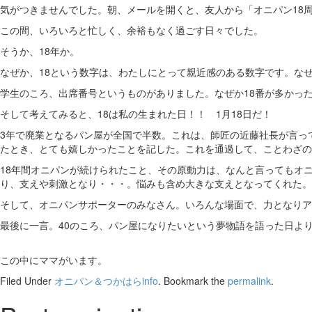
気がつきませんでした。朝、メールを開くと、友人から「オニパン18
この間、いろいろと忙しく、余裕もなく過ごす日々でした。
そうか、18年か。
なぜか、18という数字は、わたしにとって親近感のある数字です。な
学生のころ、出席番号というものがありました。なぜか18番が多かっ
そして考えてみると、18は私の生まれた日！！ 1月18日だ！
3年で廃業となるパン屋が全国で半数。これは、師匠の近藤社長が言っ
たとき、とても嬉しかったことを記した。これを通過して、ことわざの通
18年間オニパンが続けられたこと、その原動力は、なんと言ってもオ
り、支えや刺激となり・・・。悩みも含め大きな支えとなってくれた。
そして、オニパンサポーターのみなさん。いろんな場面で、力となりア
最後に一言。40のころ、パン屋になりたいという夢物語を語った日よ
この中にママがいます。
Filed Under
オニパン＆つかはらinfo
. Bookmark the
permalink
.