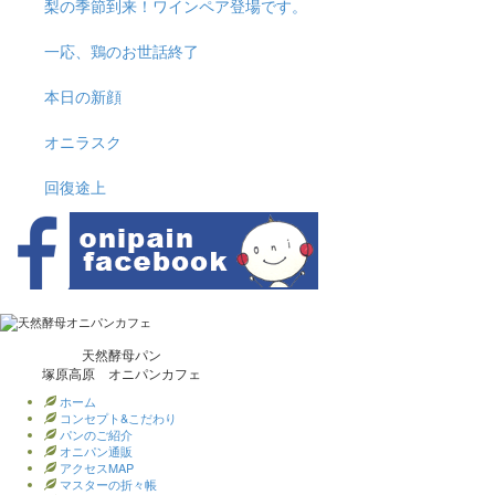
梨の季節到来！ワインペア登場です。
一応、鶏のお世話終了
本日の新顔
オニラスク
回復途上
天然酵母パン
塚原高原 オニパンカフェ
ホーム
コンセプト&こだわり
パンのご紹介
オニパン通販
アクセスMAP
マスターの折々帳