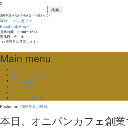
x
検
索:
湯布院塚原高原の小さなパン屋さんです
Facebook
Email
営業時間 11:00〜16:00
定休日 火・水
（※祝祭日は営業します）
Main menu
Skip
ホーム
to
コンセプト＆こだわり
content
パンのご紹介
オニパン通販
アクセス
マスターの折々帳
Posted on
2026年6月28日
本日、オニパンカフェ創業1