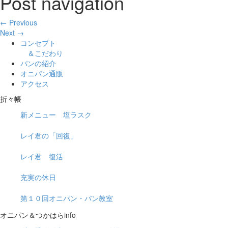
Post navigation
← Previous
Next →
コンセプト
＆こだわり
パンの紹介
オニパン通販
アクセス
折々帳
新メニュー 塩ラスク
レイ君の「回復」
レイ君 復活
充実の休日
第１０回オニパン・パン教室
オニパン＆つかはらinfo