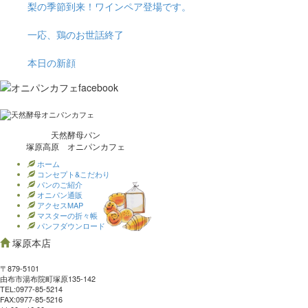
梨の季節到来！ワインペア登場です。
一応、鶏のお世話終了
本日の新顔
天然酵母パン
塚原高原 オニパンカフェ
ホーム
コンセプト&こだわり
パンのご紹介
オニパン通販
アクセスMAP
マスターの折々帳
パンフダウンロード
塚原本店
〒879-5101
由布市湯布院町塚原135-142
TEL:0977‐85-5214
FAX:0977‐85-5216