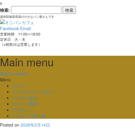
x
検索:
湯布院塚原高原の小さなパン屋さんです
Facebook
Email
営業時間 11:00〜16:00
定休日 火・水
（※祝祭日は営業します）
Main menu
Skip to content
Menu
ホーム
コンセプト＆こだわり
パンのご紹介
オニパン通販
アクセス
マスターの折々帳
Posted on
2026年2月14日