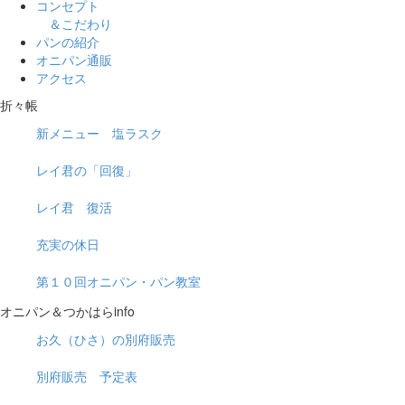
コンセプト
＆こだわり
パンの紹介
オニパン通販
アクセス
折々帳
新メニュー 塩ラスク
レイ君の「回復」
レイ君 復活
充実の休日
第１０回オニパン・パン教室
オニパン＆つかはらinfo
お久（ひさ）の別府販売
別府販売 予定表