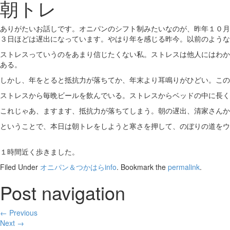
朝トレ
ありがたいお話しです。オニパンのシフト制みたいなのが、昨年１０月
３日ほどは遅出になっています。やはり年を感じる昨今。以前のような
ストレスっていうのをあまり信じたくない私。ストレスは他人にはわか
ある。
しかし、年をとると抵抗力が落ちてか、年末より耳鳴りがひどい。この
ストレスから毎晩ビールを飲んでいる。ストレスからベッドの中に長く
これじゃあ、ますます、抵抗力が落ちてしまう。朝の遅出、清家さんか
ということで、本日は朝トレをしようと寒さを押して、のぼりの道をウ
１時間近く歩きました。
Filed Under
オニパン＆つかはらinfo
. Bookmark the
permalink
.
Post navigation
← Previous
Next →