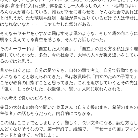
稼ぎ､富を手に入れた彼、体を悪くし一人暮らしの人・・・地域にはい
ろんな人が暮らしている。誰もが幸せに暮らせる、そんな社会であれば
とは思うが、ただ環境や経済、福祉が満ち足りているだけで人は倖せに
はなれないなと・・・モヤモヤした気分がある。
そんなモヤモヤをかすかに飛ばすそよ風のような、そして霧の向こうに
明るく見えてくる青空を感じる、そんなお話しだった。
そのキーワードは「自立した人間像」。「自立」の捉え方を私は深く理
解していなかった。多分、今の社会で、大半の人々が捉え違いをしてい
るのではと思う。
昔から自立とは、自分の足で立ち、自分の頭で考え、自分で行動できる
人になることと教えられてきた。私は教員時代「自立のための子育て」
こそが教育の目指すことと思ってきた。これを追求していくとその先は
「強く、しっかりした、我慢強い、賢い」人間に収れんされる。
その考えで良いのだろうか。
先日の大分市の教会で聞いた奥田さん（自立支援のまち、希望のまちの
主催者）の話もそうだった。内容的につながる。
この話はここまでとしましょう。難しく、長い文章になる。読む方もし
んどくなりそうなので。第一部終了。続編で、「幸せ一番の国」フィン
ランドと合せて、お話します。