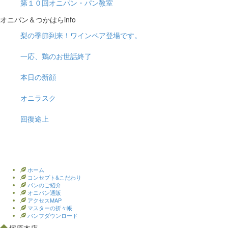
第１０回オニパン・パン教室
オニパン＆つかはらinfo
梨の季節到来！ワインペア登場です。
一応、鶏のお世話終了
本日の新顔
オニラスク
回復途上
ホーム
コンセプト&こだわり
パンのご紹介
オニパン通販
アクセスMAP
マスターの折々帳
パンフダウンロード