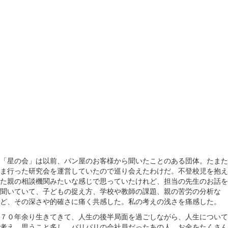
「星の会」は以前、パン屋のお客様から聞いたことのある団体。たまた
ま行った研究会を運営していたので巡り会えたわけだ。不登校児を抱え
た親の相談機関みたいな感じで思っていたけれど、担当の先生のお話を
聞いていて、子どもの捉え方、学校や教師の課題、親の苦労の分析な
ど、その深さや的確さに痛く共感した。私の考えの浅さを痛感した。
７０年余り生きてきて、人生の後半局面を過ごしながら、人生について
考え、思うこと多し。バリバリの会社員だったあの人、お金をたくさん