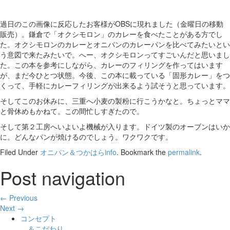
過日のこの画像に反応したお客様がOBSに現れました（金曜日の移動
販売）。鎌倉で「オクシモロン」のカレーを食べたことがある方でし
た。オクシモロンのカレーとオニパンのカレーパンを比べてみたいとい
う意図で来たみたいで。へー、オクシモロンってすごいんだと思いまし
た。この本を参考にしながら、カレーのフィリングを作ってはいます
が、まだ今ひとつ状態。今後、この本に載っている「固形カレー」をつ
くって、手軽にカレーフィリングが出来るよう試そうと思っています。
そしてこのお休みに、三重へ小麦の製粉に行こうかなと。ちょっとママ
と骨休めもかねて。この間忙しすぎたので。
そして第２工房へいよいよ機械が入ります。ドイツ製のオーブンはいか
に。どんなパンが焼けるのでしょう。ワクワクです。
Filed Under
オニパン＆つかはらinfo
. Bookmark the
permalink
.
Post navigation
← Previous
Next →
コンセプト
＆こだわり