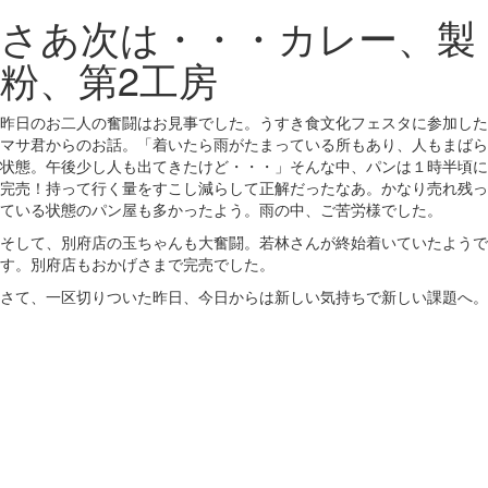
さあ次は・・・カレー、製
粉、第2工房
昨日のお二人の奮闘はお見事でした。うすき食文化フェスタに参加した
マサ君からのお話。「着いたら雨がたまっている所もあり、人もまばら
状態。午後少し人も出てきたけど・・・」そんな中、パンは１時半頃に
完売！持って行く量をすこし減らして正解だったなあ。かなり売れ残っ
ている状態のパン屋も多かったよう。雨の中、ご苦労様でした。
そして、別府店の玉ちゃんも大奮闘。若林さんが終始着いていたようで
す。別府店もおかげさまで完売でした。
さて、一区切りついた昨日、今日からは新しい気持ちで新しい課題へ。