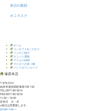
本日の新顔
オニラスク
ホーム
コンセプト&こだわり
パンのご紹介
オニパン通販
アクセスMAP
マスターの折々帳
パンフダウンロード
塚原本店
〒879-5101
由布市湯布院町塚原135-142
TEL:0977‐85-5214
FAX:0977‐85-5216
11:00～16:00
定休日 火・水
※祝日は営業致します。
google map→