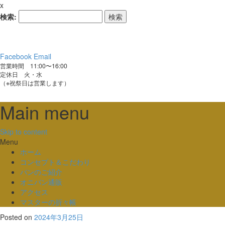
x
検索:
Facebook
Email
営業時間 11:00〜16:00
定休日 火・水
（※祝祭日は営業します）
Main menu
Skip to content
Menu
ホーム
コンセプト＆こだわり
パンのご紹介
オニパン通販
アクセス
マスターの折々帳
Posted on
2024年3月25日