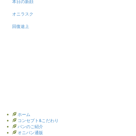
本日の新顔
オニラスク
回復途上
ホーム
コンセプト&こだわり
パンのご紹介
オニパン通販