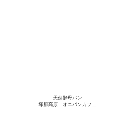
天然酵母パン
塚原高原 オニパンカフェ