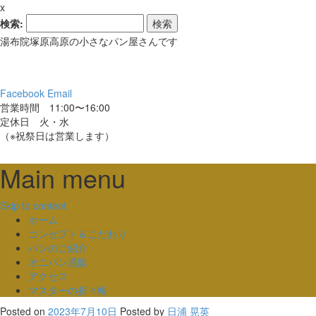
x
検索:
湯布院塚原高原の小さなパン屋さんです
Facebook
Email
営業時間 11:00〜16:00
定休日 火・水
（※祝祭日は営業します）
Main menu
Skip to content
ホーム
コンセプト＆こだわり
パンのご紹介
オニパン通販
アクセス
マスターの折々帳
Posted on
2023年7月10日
Posted
by
日浦 晃英