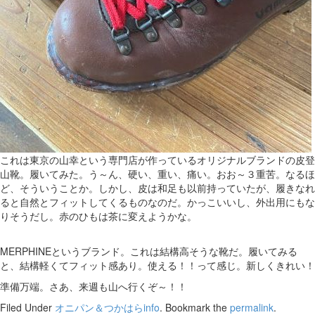
これは東京の山幸という専門店が作っているオリジナルブランドの皮登
山靴。履いてみた。う～ん、硬い、重い、痛い。おお～３重苦。なるほ
ど、そういうことか。しかし、皮は和足も以前持っていたが、履きなれ
ると自然とフィットしてくるものなのだ。かっこいいし、外出用にもな
りそうだし。赤のひもは茶に変えようかな。
MERPHINEというブランド。これは結構高そうな靴だ。履いてみる
と、結構軽くてフィット感あり。使える！！って感じ。新しくきれい！
準備万端。さあ、来週も山へ行くぞ～！！
Filed Under
オニパン＆つかはらinfo
. Bookmark the
permalink
.