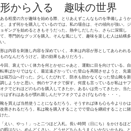
形から入る 趣味の世界
ある程度の方が趣味を始める際、とりあえずこんなものを準備しようか
と、まず何かを購入しているのでは。私の場合は、その傾向が強い。ジ
ョギングを始めるときもそうだった。熱中しだしたら、さらに深堀し
て、専門的なグッズを購入。そんな風にして、趣味を楽しむ人は結構多
い。
形は内容を刺激し内容を深めていく。本来は内容が形としてあらわれる
ものなんだろうけど。逆の効果もありだろう。
今回、衰えていく体力を何とかせにゃあと、運動に目を向けている。自
転車ばかりではなく、最近遠ざかっていた登山を再開させようと、先週
は福万山へ行った。少しくたびれて、防水も効かなくなった登山靴を新
調しようかと思い、例のヤフオクで探す。何度も言っているが私はヤフ
オクでどれほどのものを購入してきたか。あるいは売ってきたか。当た
りはずれはあるが慣れ親しんだヤフオクでよさげなものを・・・。
靴を買えば当然使うことになるだろう。そうすれば体も心も今よりかは
改善されるだろう。私は靴を購入することでで登山を継続することに賭
けた。
「えい、やっ！」っと二つほど入札。長い時間（日にち）をかけるほど
の暇はない。めんどくさい。どうせどちらもうまくいかないかもね。と