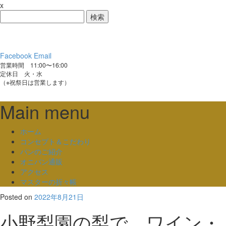
x
検
索:
Facebook
Email
営業時間 11:00〜16:00
定休日 火・水
（※祝祭日は営業します）
Main menu
Skip
ホーム
to
コンセプト＆こだわり
content
パンのご紹介
オニパン通販
アクセス
マスターの折々帳
Posted on
2022年8月21日
小野梨園の梨で、ワイン・