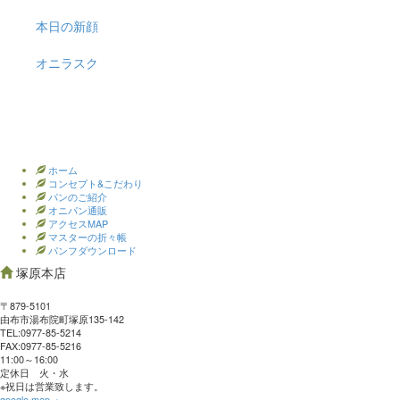
本日の新顔
オニラスク
ホーム
コンセプト&こだわり
パンのご紹介
オニパン通販
アクセスMAP
マスターの折々帳
パンフダウンロード
塚原本店
〒879-5101
由布市湯布院町塚原135-142
TEL:0977‐85-5214
FAX:0977‐85-5216
11:00～16:00
定休日 火・水
※祝日は営業致します。
google map→