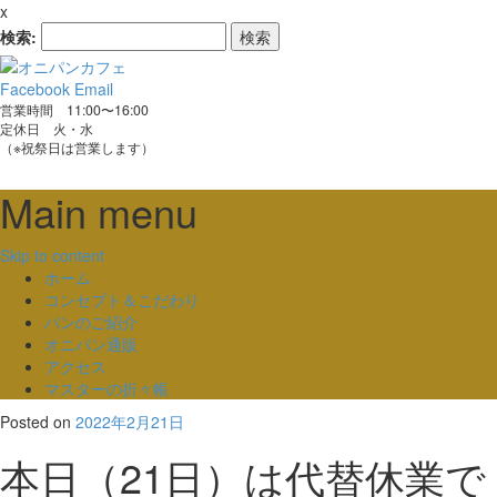
x
検索:
Facebook
Email
営業時間 11:00〜16:00
定休日 火・水
（※祝祭日は営業します）
Main menu
Skip to content
ホーム
コンセプト＆こだわり
パンのご紹介
オニパン通販
アクセス
マスターの折々帳
Posted on
2022年2月21日
本日（21日）は代替休業で