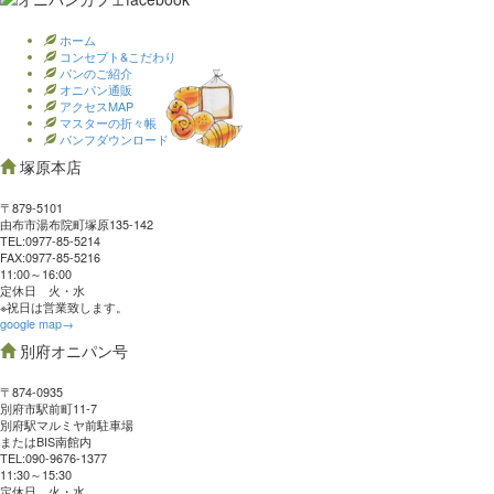
ホーム
コンセプト&こだわり
パンのご紹介
オニパン通販
アクセスMAP
マスターの折々帳
パンフダウンロード
塚原本店
〒879-5101
由布市湯布院町塚原135-142
TEL:0977‐85-5214
FAX:0977‐85-5216
11:00～16:00
定休日 火・水
※祝日は営業致します。
google map→
別府オニパン号
〒874-0935
別府市駅前町11-7
別府駅マルミヤ前駐車場
またはBIS南館内
TEL:090-9676-1377
11:30～15:30
定休日 火・水