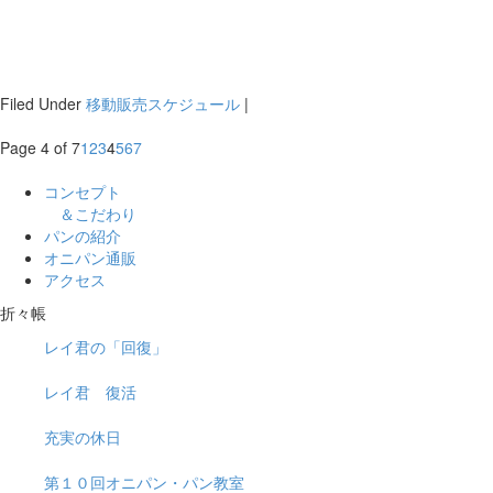
Filed Under
移動販売スケジュール
|
Page 4 of 7
1
2
3
4
5
6
7
コンセプト
＆こだわり
パンの紹介
オニパン通販
アクセス
折々帳
レイ君の「回復」
レイ君 復活
充実の休日
第１０回オニパン・パン教室