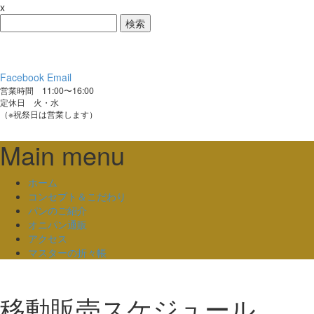
x
検
索:
Facebook
Email
営業時間 11:00〜16:00
定休日 火・水
（※祝祭日は営業します）
Main menu
Skip
ホーム
to
コンセプト＆こだわり
content
パンのご紹介
オニパン通販
アクセス
マスターの折々帳
移動販売スケジュール