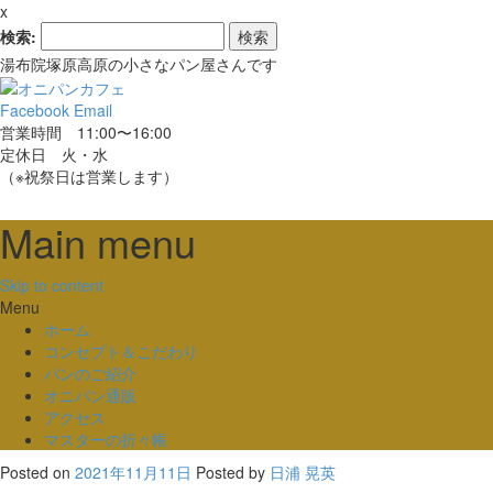
x
検索:
湯布院塚原高原の小さなパン屋さんです
Facebook
Email
営業時間 11:00〜16:00
定休日 火・水
（※祝祭日は営業します）
Main menu
Skip to content
Menu
ホーム
コンセプト＆こだわり
パンのご紹介
オニパン通販
アクセス
マスターの折々帳
Posted on
2021年11月11日
Posted
by
日浦 晃英