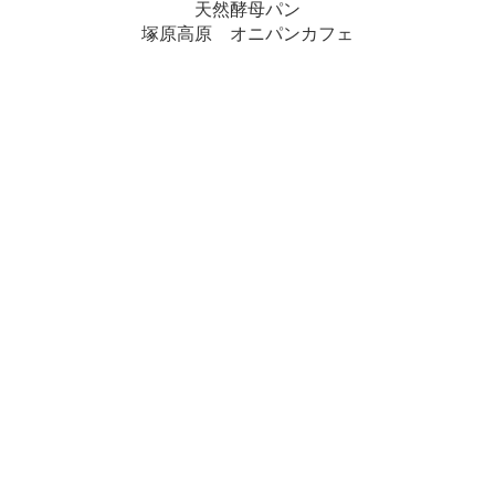
天然酵母パン
塚原高原 オニパンカフェ