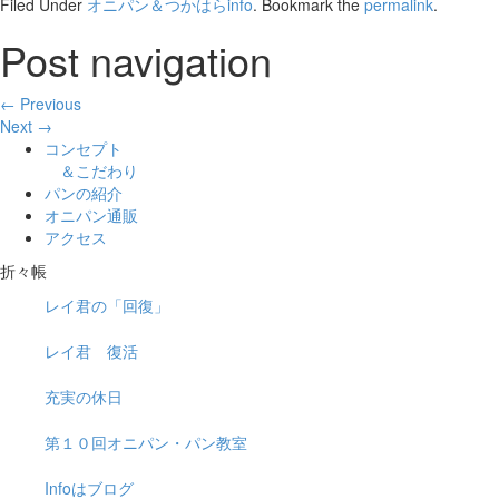
Filed Under
オニパン＆つかはらinfo
. Bookmark the
permalink
.
Post navigation
← Previous
Next →
コンセプト
＆こだわり
パンの紹介
オニパン通販
アクセス
折々帳
レイ君の「回復」
レイ君 復活
充実の休日
第１０回オニパン・パン教室
Infoはブログ