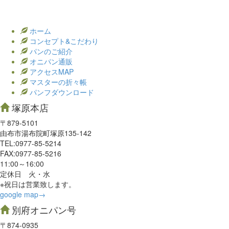
ホーム
コンセプト&こだわり
パンのご紹介
オニパン通販
アクセスMAP
マスターの折々帳
パンフダウンロード
塚原本店
〒879-5101
由布市湯布院町塚原135-142
TEL:0977‐85-5214
FAX:0977‐85-5216
11:00～16:00
定休日 火・水
※祝日は営業致します。
google map→
別府オニパン号
〒874-0935