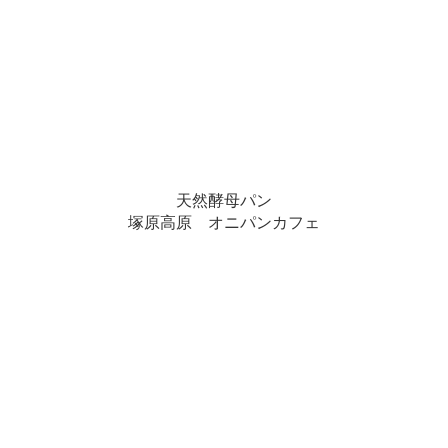
天然酵母パン
塚原高原 オニパンカフェ