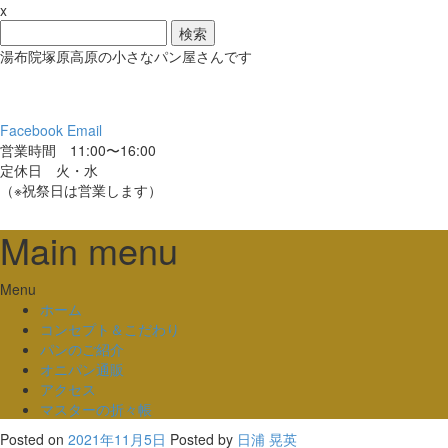
x
検
索:
湯布院塚原高原の小さなパン屋さんです
Facebook
Email
営業時間 11:00〜16:00
定休日 火・水
（※祝祭日は営業します）
Main menu
Skip
Menu
to
ホーム
content
コンセプト＆こだわり
パンのご紹介
オニパン通販
アクセス
マスターの折々帳
Posted on
2021年11月5日
Posted
by
日浦 晃英