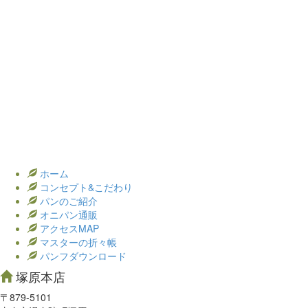
ホーム
コンセプト&こだわり
パンのご紹介
オニパン通販
アクセスMAP
マスターの折々帳
パンフダウンロード
塚原本店
〒879-5101