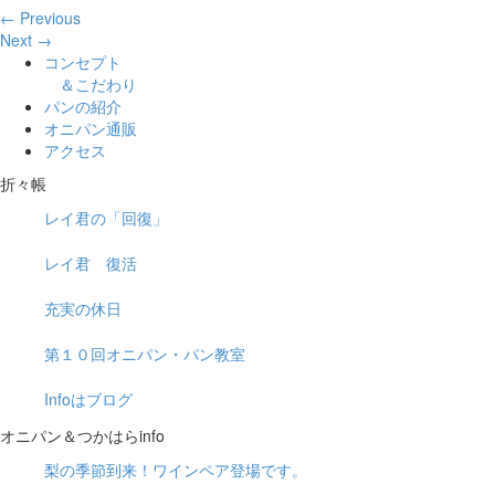
← Previous
Next →
コンセプト
＆こだわり
パンの紹介
オニパン通販
アクセス
折々帳
レイ君の「回復」
レイ君 復活
充実の休日
第１０回オニパン・パン教室
Infoはブログ
オニパン＆つかはらinfo
梨の季節到来！ワインペア登場です。