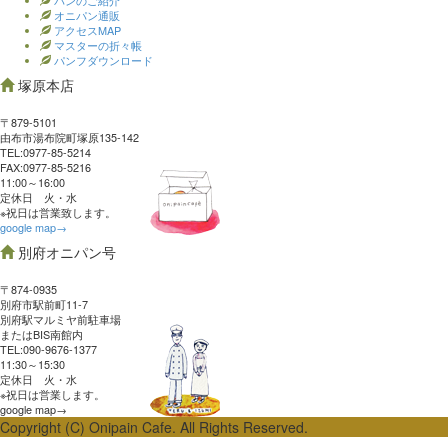
パンのご紹介
オニパン通販
アクセスMAP
マスターの折々帳
パンフダウンロード
塚原本店
〒879-5101
由布市湯布院町塚原135-142
TEL:0977‐85-5214
FAX:0977‐85-5216
11:00～16:00
定休日 火・水
※祝日は営業致します。
google map→
別府オニパン号
〒874-0935
別府市駅前町11-7
別府駅マルミヤ前駐車場
またはBIS南館内
TEL:090-9676-1377
11:30～15:30
定休日 火・水
※祝日は営業します。
google map→
Copyright (C) Onipain Cafe. All Rights Reserved.