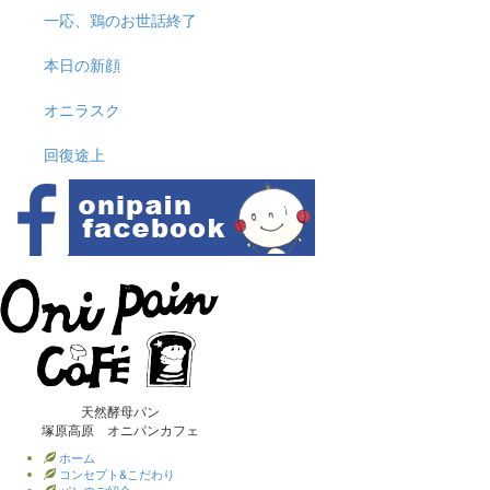
一応、鶏のお世話終了
本日の新顔
オニラスク
回復途上
天然酵母パン
塚原高原 オニパンカフェ
ホーム
コンセプト&こだわり