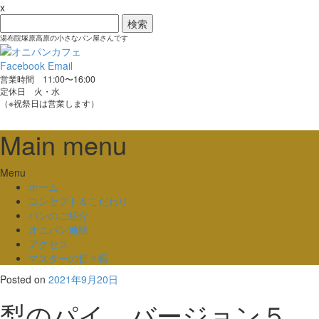
x
検
索:
湯布院塚原高原の小さなパン屋さんです
Facebook
Email
営業時間 11:00〜16:00
定休日 火・水
（※祝祭日は営業します）
Main menu
Skip
Menu
to
ホーム
content
コンセプト＆こだわり
パンのご紹介
オニパン通販
アクセス
マスターの折々帳
Posted on
2021年9月20日
梨のパイ バージョン５