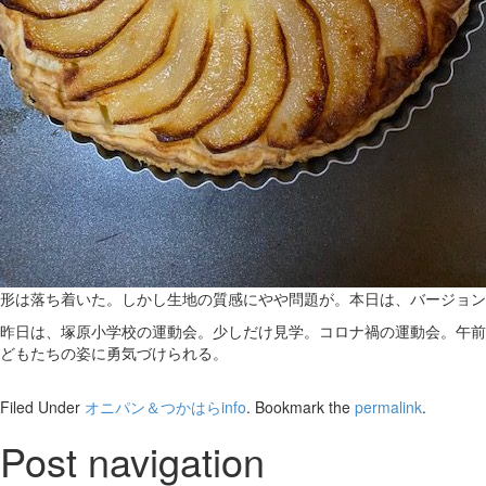
形は落ち着いた。しかし生地の質感にやや問題が。本日は、バージョン
昨日は、塚原小学校の運動会。少しだけ見学。コロナ禍の運動会。午前
どもたちの姿に勇気づけられる。
Filed Under
オニパン＆つかはらinfo
. Bookmark the
permalink
.
Post navigation