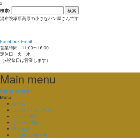
x
検索:
湯布院塚原高原の小さなパン屋さんです
Facebook
Email
営業時間 11:00〜16:00
定休日 火・水
（※祝祭日は営業します）
Main menu
Skip to content
Menu
ホーム
コンセプト＆こだわり
パンのご紹介
オニパン通販
アクセス
マスターの折々帳