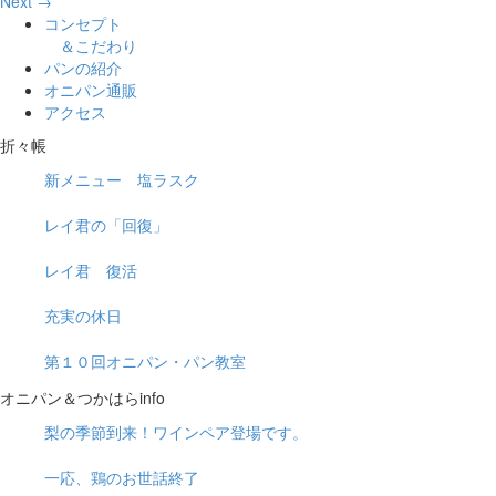
Next →
コンセプト
＆こだわり
パンの紹介
オニパン通販
アクセス
折々帳
新メニュー 塩ラスク
レイ君の「回復」
レイ君 復活
充実の休日
第１０回オニパン・パン教室
オニパン＆つかはらinfo
梨の季節到来！ワインペア登場です。
一応、鶏のお世話終了