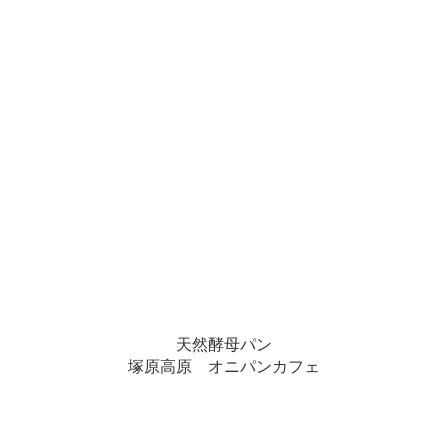
天然酵母パン
塚原高原 オニパンカフェ