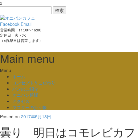
x
検
索:
Facebook
Email
営業時間 11:00〜16:00
定休日 火・水
（※祝祭日は営業します）
Main menu
Skip
Menu
to
ホーム
content
コンセプト＆こだわり
パンのご紹介
オニパン通販
アクセス
マスターの折々帳
Posted on
2017年5月13日
曇り 明日はコモレビカフ