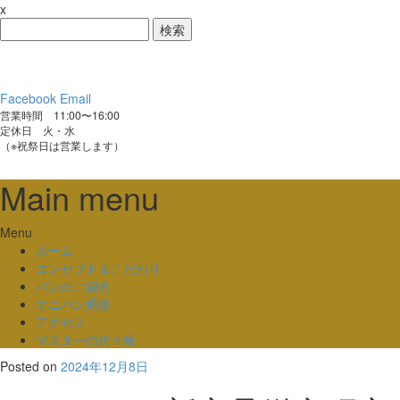
x
検
索:
Facebook
Email
営業時間 11:00〜16:00
定休日 火・水
（※祝祭日は営業します）
Main menu
Skip
Menu
to
ホーム
content
コンセプト＆こだわり
パンのご紹介
オニパン通販
アクセス
マスターの折々帳
Posted on
2024年12月8日