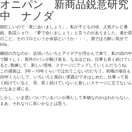
オニパン 新商品鋭意研究
中 ナノダ
朝忙しいので「夜に会いましょう」。私が子どもの頃、人気テレビ番
組、歌謡ショウ、『夢で会いましょう』と言うのがありました。遙か昔
のこと。そのゴロというか余韻というか・・・。酒でほろ酔い気分で
Info。
継続の力なのか、近頃いろいろとアイデアが浮かんで来て、私の頭の中
で騒々しく、新作のパンが駆け巡る。なるほどね、仕事も長く続けてい
ると､熟練して、新しい境地、ステージにアップしていくんだろうね。
この感覚は、3年～10年くらいでは出てこないのだろう。前職の場合も
20年くらいして、いろいろと面白い実践ができはじめた。仕事って長
く続けていると、否、長く続けていないと新しいステージに立てないん
だなあと感じる。
しかし、いま思いついているパンが果たして本物なのかはわからない。
まあ、それなりに良いかなとは思う。