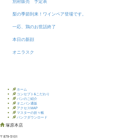
別府販売 予定表
梨の季節到来！ワインペア登場です。
一応、鶏のお世話終了
本日の新顔
オニラスク
ホーム
コンセプト&こだわり
パンのご紹介
オニパン通販
アクセスMAP
マスターの折々帳
パンフダウンロード
塚原本店
〒879-5101