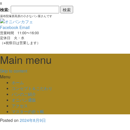
x
検索:
湯布院塚原高原の小さなパン屋さんです
Facebook
Email
営業時間 11:00〜16:00
定休日 火・水
（※祝祭日は営業します）
Main menu
Skip to content
Menu
ホーム
コンセプト＆こだわり
パンのご紹介
オニパン通販
アクセス
マスターの折々帳
Posted on
2024年8月9日