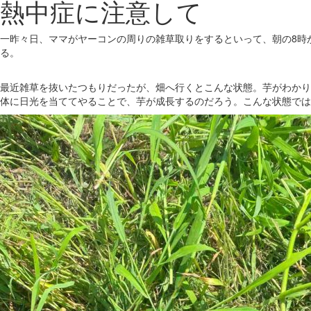
熱中症に注意して
一昨々日、ママがヤーコンの周りの雑草取りをするといって、朝の8時
る。
最近雑草を抜いたつもりだったが、畑へ行くとこんな状態。芋がわかり
体に日光を当ててやることで、芋が成長するのだろう。こんな状態では