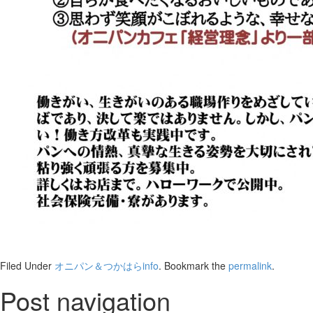
Filed Under
オニパン＆つかはらinfo
. Bookmark the
permalink
.
Post navigation