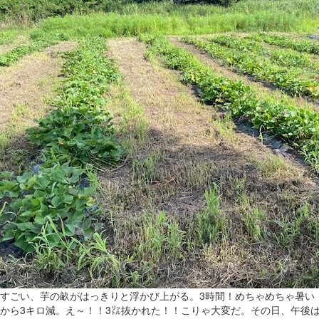
すごい、芋の畝がはっきりと浮かび上がる。3時間！めちゃめちゃ暑い
から3キロ減。え～！！3㍑抜かれた！！こりゃ大変だ。その日、午後