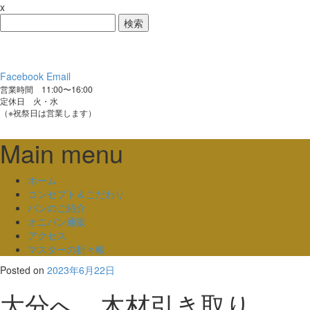
x
検
索:
Facebook
Email
営業時間 11:00〜16:00
定休日 火・水
（※祝祭日は営業します）
Main menu
Skip
ホーム
to
コンセプト＆こだわり
content
パンのご紹介
オニパン通販
アクセス
マスターの折々帳
Posted on
2023年6月22日
大分へ 木材引き取り