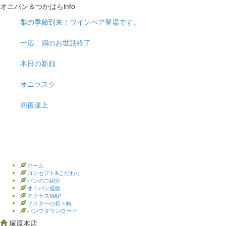
オニパン＆つかはらinfo
梨の季節到来！ワインペア登場です。
一応、鶏のお世話終了
本日の新顔
オニラスク
回復途上
ホーム
コンセプト&こだわり
パンのご紹介
オニパン通販
アクセスMAP
マスターの折々帳
パンフダウンロード
塚原本店