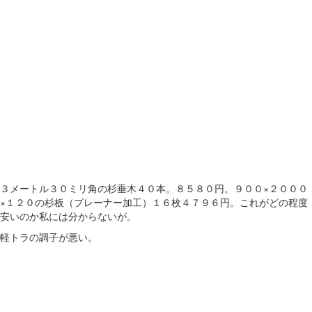
３メートル３０ミリ角の杉垂木４０本。８５８０円。９００×２０００
×１２０の杉板（プレーナー加工）１６枚４７９６円。これがどの程度
安いのか私には分からないが。
軽トラの調子が悪い。