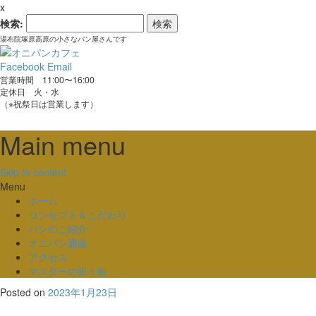
x
検索:
湯布院塚原高原の小さなパン屋さんです
Facebook
Email
営業時間 11:00〜16:00
定休日 火・水
（※祝祭日は営業します）
Main menu
Skip to content
Menu
ホーム
コンセプト＆こだわり
パンのご紹介
オニパン通販
アクセス
マスターの折々帳
Posted on
2023年1月23日