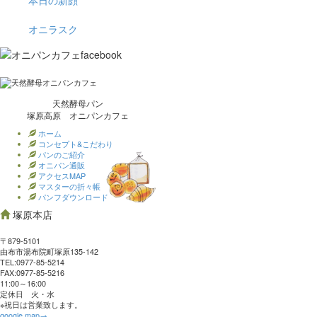
本日の新顔
オニラスク
天然酵母パン
塚原高原 オニパンカフェ
ホーム
コンセプト&こだわり
パンのご紹介
オニパン通販
アクセスMAP
マスターの折々帳
パンフダウンロード
塚原本店
〒879-5101
由布市湯布院町塚原135-142
TEL:0977‐85-5214
FAX:0977‐85-5216
11:00～16:00
定休日 火・水
※祝日は営業致します。
google map→