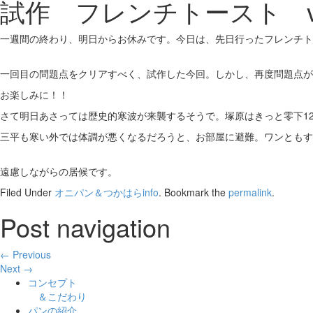
試作 フレンチトースト ver
一週間の終わり、明日からお休みです。今日は、先日行ったフレンチト
一回目の問題点をクリアすべく、試作した今回。しかし、再度問題点が
お楽しみに！！
さて明日あさっては歴史的寒波が来襲するそうで。塚原はきっと零下1
三平も寒い外では体調が悪くなるだろうと、お部屋に避難。ワンともす
遠慮しながらの居候です。
Filed Under
オニパン＆つかはらinfo
. Bookmark the
permalink
.
Post navigation
← Previous
Next →
コンセプト
＆こだわり
パンの紹介