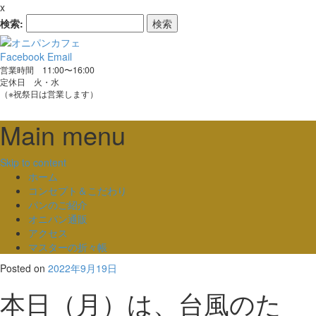
x
検索:
Facebook
Email
営業時間 11:00〜16:00
定休日 火・水
（※祝祭日は営業します）
Main menu
Skip to content
ホーム
コンセプト＆こだわり
パンのご紹介
オニパン通販
アクセス
マスターの折々帳
Posted on
2022年9月19日
本日（月）は、台風のた