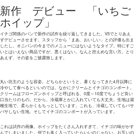
新作 デビュー 「いちご
ホイップ」
イチゴ関係のパンで新作の試作を繰り返してきました。V5でとりあえ
ずデビューさせます。スタッフから「まあ、おいしい」との評価も出ま
したし。オニパンの今までのメニューにはないようなタイプ。特にすご
いとはいえない商品ですが、悪くはない。なんと控えめな言い方。とり
あえず、その姿をご披露致します。
丸い坊主のような容姿。どちらかというと、暑くなってきた4月以降に
冷やして食べるといいのでは。なかにクリームとイチゴのコンポート。
クリームはフローズンホイップと呼ばれる、0度～10度でちょうど良い
口当たりのもの。だから、冷蔵庫とかに入れていても大丈夫。生地は湯
種生地で、柔らかくもちっとしています。これも、冷蔵していてもパサ
パサしない生地。そしてイチゴのコンポートが入っています。
これは試作の画像。ホイップをたくさん入れすぎて、イチゴの味がかす
んでしまいました。何でも多く入っていたらいいのじゃない。お互いの