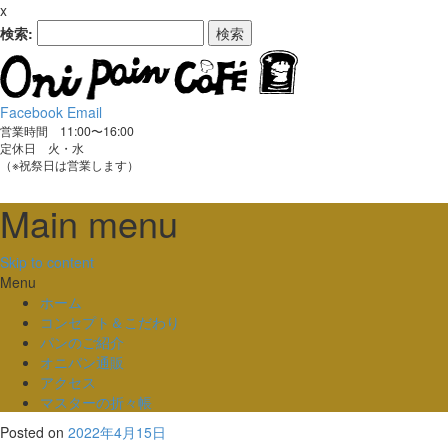
x
検索:
Facebook
Email
営業時間 11:00〜16:00
定休日 火・水
（※祝祭日は営業します）
Main menu
Skip to content
Menu
ホーム
コンセプト＆こだわり
パンのご紹介
オニパン通販
アクセス
マスターの折々帳
Posted on
2022年4月15日