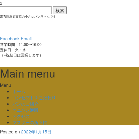
x
検
索:
湯布院塚原高原の小さなパン屋さんです
Facebook
Email
営業時間 11:00〜16:00
定休日 火・水
（※祝祭日は営業します）
Main menu
Skip
Menu
to
ホーム
content
コンセプト＆こだわり
パンのご紹介
オニパン通販
アクセス
マスターの折々帳
Posted on
2022年1月15日