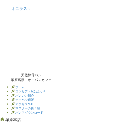
オニラスク
天然酵母パン
塚原高原 オニパンカフェ
ホーム
コンセプト&こだわり
パンのご紹介
オニパン通販
アクセスMAP
マスターの折々帳
パンフダウンロード
塚原本店