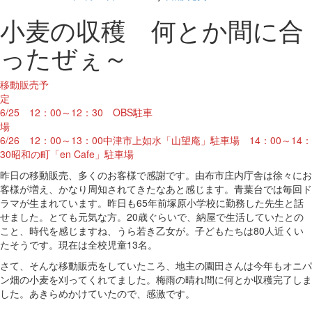
小麦の収穫 何とか間に合
ったぜぇ～
移動販売予
6/25 12：00～12：30 OBS駐車
場
6/26 12：00～13：00中津市上如水「山望庵」駐車場 14：00～14：
30昭和の町「en Cafe」駐車場
昨日の移動販売、多くのお客様で感謝です。由布市庄内庁舎は徐々にお
客様が増え、かなり周知されてきたなあと感じます。青葉台では毎回ド
ラマが生まれています。昨日も65年前塚原小学校に勤務した先生と話
せました。とても元気な方。20歳ぐらいで、納屋で生活していたとの
こと、時代を感じますね、うら若き乙女が。子どもたちは80人近くい
たそうです。現在は全校児童13名。
さて、そんな移動販売をしていたころ、地主の園田さんは今年もオニパ
ン畑の小麦を刈ってくれてました。梅雨の晴れ間に何とか収穫完了しま
した。あきらめかけていたので、感激です。