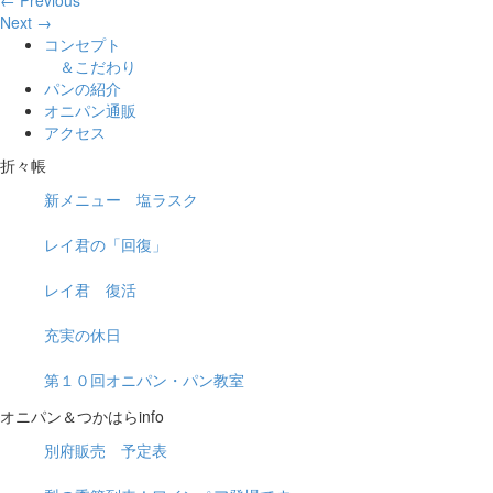
← Previous
Next →
コンセプト
＆こだわり
パンの紹介
オニパン通販
アクセス
折々帳
新メニュー 塩ラスク
レイ君の「回復」
レイ君 復活
充実の休日
第１０回オニパン・パン教室
オニパン＆つかはらinfo
別府販売 予定表