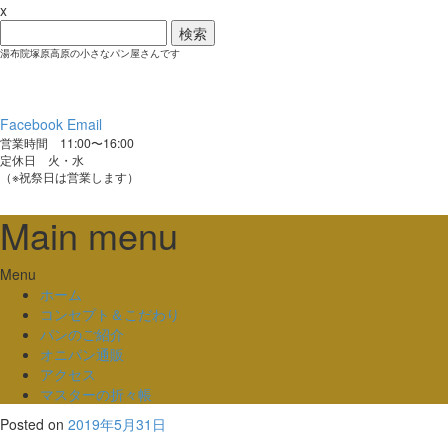
x
検
索:
湯布院塚原高原の小さなパン屋さんです
Facebook
Email
営業時間 11:00〜16:00
定休日 火・水
（※祝祭日は営業します）
Main menu
Skip
Menu
to
ホーム
content
コンセプト＆こだわり
パンのご紹介
オニパン通販
アクセス
マスターの折々帳
Posted on
2019年5月31日