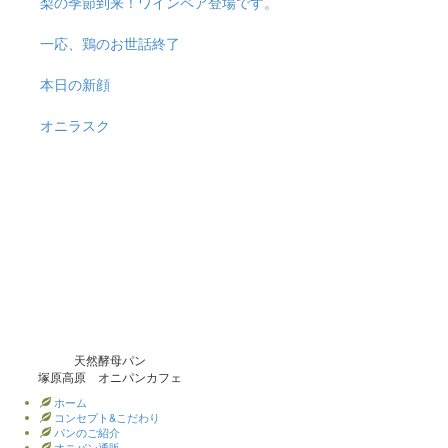
梨の季節到来！ワインペア登場です。
一応、鶏のお世話終了
本日の新顔
オニラスク
天然酵母パン
塚原高原 オニパンカフェ
ホーム
コンセプト&こだわり
パンのご紹介
オニパン通販