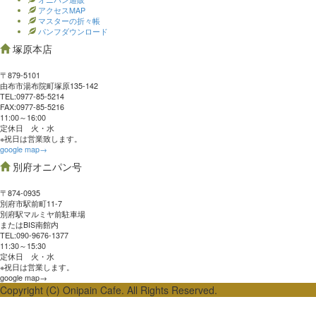
アクセスMAP
マスターの折々帳
パンフダウンロード
塚原本店
〒879-5101
由布市湯布院町塚原135-142
TEL:0977‐85-5214
FAX:0977‐85-5216
11:00～16:00
定休日 火・水
※祝日は営業致します。
google map→
別府オニパン号
〒874-0935
別府市駅前町11-7
別府駅マルミヤ前駐車場
またはBIS南館内
TEL:090-9676-1377
11:30～15:30
定休日 火・水
※祝日は営業します。
google map→
Copyright (C) Onipain Cafe. All Rights Reserved.