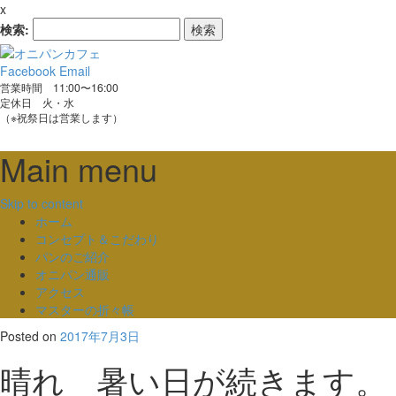
x
検索:
Facebook
Email
営業時間 11:00〜16:00
定休日 火・水
（※祝祭日は営業します）
Main menu
Skip to content
ホーム
コンセプト＆こだわり
パンのご紹介
オニパン通販
アクセス
マスターの折々帳
Posted on
2017年7月3日
晴れ 暑い日が続きます。