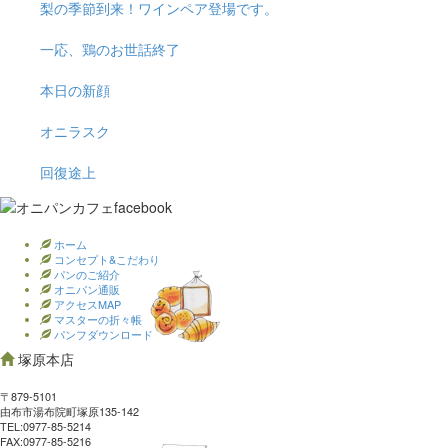
梨の季節到来！ワインペア登場です。
一応、鶏のお世話終了
本日の新顔
オニラスク
回復途上
ホーム
コンセプト&こだわり
パンのご紹介
オニパン通販
アクセスMAP
マスターの折々帳
パンフダウンロード
塚原本店
〒879-5101
由布市湯布院町塚原135-142
TEL:0977‐85-5214
FAX:0977‐85-5216