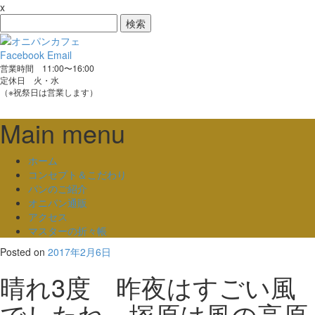
x
検
索:
Facebook
Email
営業時間 11:00〜16:00
定休日 火・水
（※祝祭日は営業します）
Main menu
Skip
ホーム
to
コンセプト＆こだわり
content
パンのご紹介
オニパン通販
アクセス
マスターの折々帳
Posted on
2017年2月6日
晴れ3度 昨夜はすごい風
でしたね。塚原は風の高原