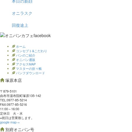
本日の新顔
オニラスク
回復途上
ホーム
コンセプト&こだわり
パンのご紹介
オニパン通販
アクセスMAP
マスターの折々帳
パンフダウンロード
塚原本店
〒879-5101
由布市湯布院町塚原135-142
TEL:0977‐85-5214
FAX:0977‐85-5216
11:00～16:00
定休日 火・水
※祝日は営業致します。
google map→
別府オニパン号