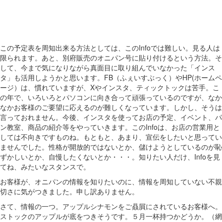
この予定表を周知出来る方法としては、このInfoでは難しい。見る人は
限られます。あと、別府販売のオニパン号に貼り付けるという方法。そ
して、今まで気になりながら真面目に取り組んでいなかった「インス
タ」も活用しようかと思います。FB（ふぇいすぶっく）やHP(ホームペ
ージ）は、慣れていますが、Xやインスタ、ティックトックは苦手。こ
の年で、いろいろとパソコンに向き合って頑張っているのですが、なか
なかお客様のご要望に応えるのが難しくなっています。しかし、そうは
言っておれません。今後、インスタを使ってお店の予定、イベント、パ
ン教室、商品の紹介等をやっていきます。このInfoは、お店の営業用と
しては不向きですものね。もともと、あまり、宣伝をしたいと思ってい
ませんでした。性格が開放的ではないとか、儲けようとしているのが恥
ずかしいとか、自慢したくないとか・・・。知りたい人だけ、Infoを見
てね、みたいなスタンスで。
お客様が、オニパンの情報を知りたいのに、情報を周知していない不親
切さに気がつきました。申し訳ありません。
さて、情報の一つ。アップルシナモンをご贔屓にされているお客様へ。
ストックのアップルが底をつきそうです。５月一杯持つかどうか。（網