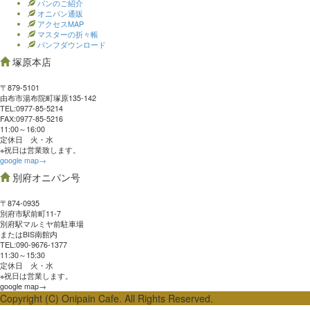
パンのご紹介
オニパン通販
アクセスMAP
マスターの折々帳
パンフダウンロード
塚原本店
〒879-5101
由布市湯布院町塚原135-142
TEL:0977‐85-5214
FAX:0977‐85-5216
11:00～16:00
定休日 火・水
※祝日は営業致します。
google map→
別府オニパン号
〒874-0935
別府市駅前町11-7
別府駅マルミヤ前駐車場
またはBIS南館内
TEL:090-9676-1377
11:30～15:30
定休日 火・水
※祝日は営業します。
google map→
Copyright (C) Onipain Cafe. All Rights Reserved.