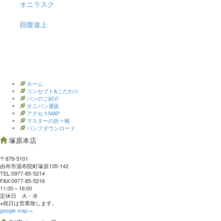
オニラスク
回復途上
ホーム
コンセプト&こだわり
パンのご紹介
オニパン通販
アクセスMAP
マスターの折々帳
パンフダウンロード
塚原本店
〒879-5101
由布市湯布院町塚原135-142
TEL:0977‐85-5214
FAX:0977‐85-5216
11:00～16:00
定休日 火・水
※祝日は営業致します。
google map→