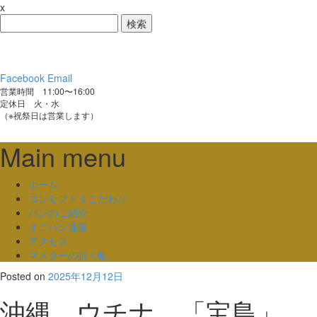
x
検
索:
Facebook
Email
営業時間 11:00〜16:00
定休日 火・水
（※祝祭日は営業します）
Main menu
Skip
ホーム
to
コンセプト＆こだわり
content
パンのご紹介
オニパン通販
アクセス
マスターの折々帳
Posted on
2025年12月12日
沖縄 ウチナ 「宝島」