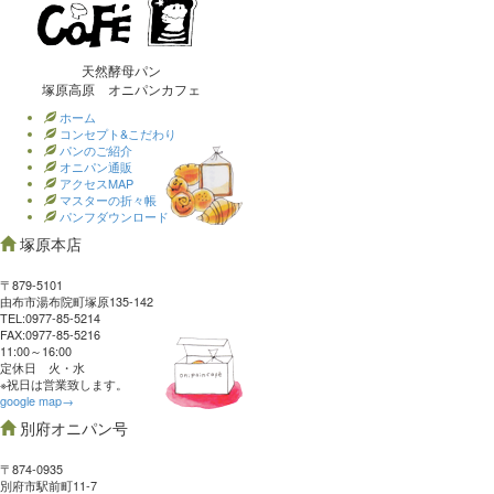
天然酵母パン
塚原高原 オニパンカフェ
ホーム
コンセプト&こだわり
パンのご紹介
オニパン通販
アクセスMAP
マスターの折々帳
パンフダウンロード
塚原本店
〒879-5101
由布市湯布院町塚原135-142
TEL:0977‐85-5214
FAX:0977‐85-5216
11:00～16:00
定休日 火・水
※祝日は営業致します。
google map→
別府オニパン号
〒874-0935
別府市駅前町11-7