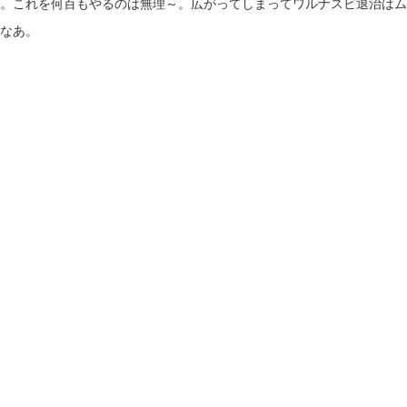
。これを何百もやるのは無理～。広がってしまってワルナスビ退治はム
なあ。