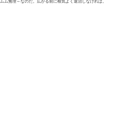
ムム無理～なのだ。広がる前に根気よく退治しなければ。