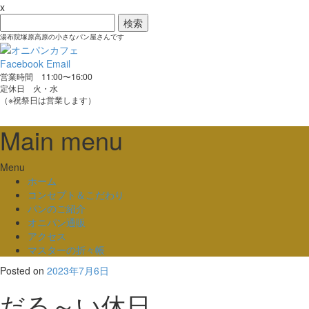
x
検
索:
湯布院塚原高原の小さなパン屋さんです
Facebook
Email
営業時間 11:00〜16:00
定休日 火・水
（※祝祭日は営業します）
Main menu
Skip
Menu
to
ホーム
content
コンセプト＆こだわり
パンのご紹介
オニパン通販
アクセス
マスターの折々帳
Posted on
2023年7月6日
だる～い休日