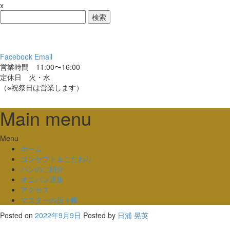
x
検
索:
Facebook
Email
営業時間 11:00〜16:00
定休日 火・水
（※祝祭日は営業します）
Main menu
Skip
Menu
to
ホーム
content
コンセプト＆こだわり
パンのご紹介
オニパン通販
アクセス
マスターの折々帳
Posted on
2022年9月9日
Posted
by
日浦 晃英