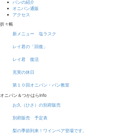
パンの紹介
オニパン通販
アクセス
折々帳
新メニュー 塩ラスク
レイ君の「回復」
レイ君 復活
充実の休日
第１０回オニパン・パン教室
オニパン＆つかはらinfo
お久（ひさ）の別府販売
別府販売 予定表
梨の季節到来！ワインペア登場です。