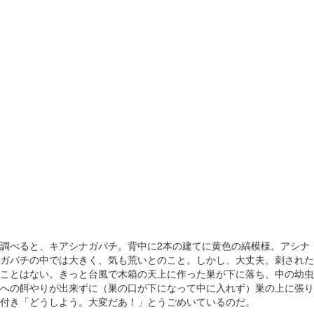
調べると、キアシナガバチ。背中に2本の建てに黄色の縞模様。アシナ
ガバチの中では大きく、気も荒いとのこと。しかし、大丈夫。刺された
ことはない。きっと台風で木箱の天上に作った巣が下に落ち、中の幼虫
への餌やりが出来ずに（巣の口が下になって中に入れず）巣の上に張り
付き「どうしよう。大変だあ！」とうごめいているのだ。