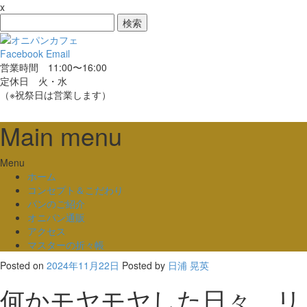
x
検
索:
Facebook
Email
営業時間 11:00〜16:00
定休日 火・水
（※祝祭日は営業します）
Main menu
Skip
Menu
to
ホーム
content
コンセプト＆こだわり
パンのご紹介
オニパン通販
アクセス
マスターの折々帳
Posted on
2024年11月22日
Posted
by
日浦 晃英
何かモヤモヤした日々 リ