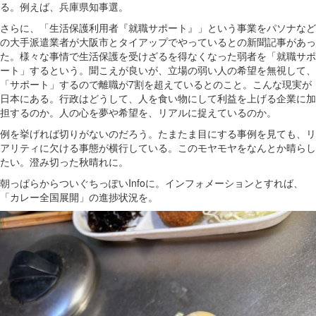
る。例えば、兵庫県知事選。
さらに、「生活保護利用者『就職サポート』」という事業をパソナなど
の大手派遣業者が大阪市とタイアップでやっているとの新聞記事があっ
た。様々な事情で生活保護を受けざるを得なくなった弱者を「就職サポ
ート」するという。聞こえが良いが、立場の弱い人の希望を無視して、
「サポート」するので離職が7割を超えているとのこと。こんな現実が
日本にある。行政はどうして、人を食い物にして利益を上げる企業に加
担するのか。人の心を夢や希望を、リアルに捉えているのか。
例を挙げれば切りがないのだろう。たまたま目にする事例を見ても、リ
アリティに欠ける事態が横行している。このモヤモヤをなんとか晴らし
たい。澄み切った秋晴れに。
朝っぱらからついぐちっぽいInfoに。インフォメーションとすれば、
「カレー全国展開」の進捗状況を。