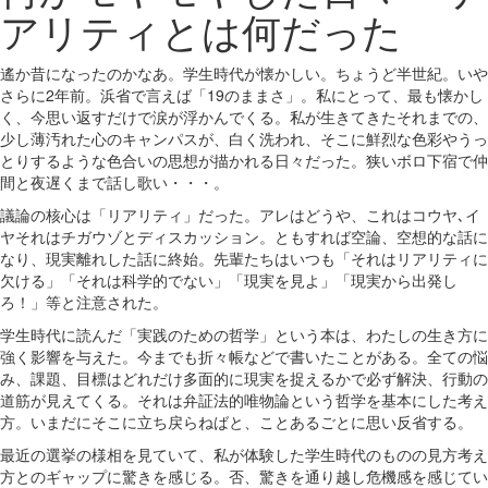
アリティとは何だった
遙か昔になったのかなあ。学生時代が懐かしい。ちょうど半世紀。いや
さらに2年前。浜省で言えば「19のままさ」。私にとって、最も懐かし
く、今思い返すだけで涙が浮かんでくる。私が生きてきたそれまでの、
少し薄汚れた心のキャンパスが、白く洗われ、そこに鮮烈な色彩やうっ
とりするような色合いの思想が描かれる日々だった。狭いボロ下宿で仲
間と夜遅くまで話し歌い・・・。
議論の核心は「リアリティ」だった。アレはどうや、これはコウヤ､イ
ヤそれはチガウゾとディスカッション。ともすれば空論、空想的な話に
なり、現実離れした話に終始。先輩たちはいつも「それはリアリティに
欠ける」「それは科学的でない」「現実を見よ」「現実から出発し
ろ！」等と注意された。
学生時代に読んだ「実践のための哲学」という本は、わたしの生き方に
強く影響を与えた。今までも折々帳などで書いたことがある。全ての悩
み、課題、目標はどれだけ多面的に現実を捉えるかで必ず解決、行動の
道筋が見えてくる。それは弁証法的唯物論という哲学を基本にした考え
方。いまだにそこに立ち戻らねばと、ことあるごとに思い反省する。
最近の選挙の様相を見ていて、私が体験した学生時代のものの見方考え
方とのギャップに驚きを感じる。否、驚きを通り越し危機感を感じてい