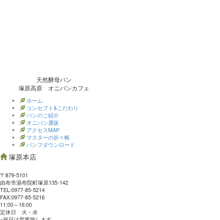
天然酵母パン
塚原高原 オニパンカフェ
ホーム
コンセプト&こだわり
パンのご紹介
オニパン通販
アクセスMAP
マスターの折々帳
パンフダウンロード
塚原本店
〒879-5101
由布市湯布院町塚原135-142
TEL:0977‐85-5214
FAX:0977‐85-5216
11:00～16:00
定休日 火・水
※祝日は営業致します。