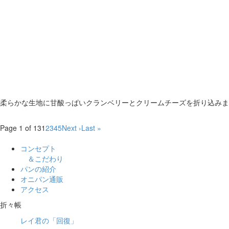
柔らかな生地に甘酸っぱいクランベリーとクリームチーズを折り込みま
Page 1 of 13
1
2
3
4
5
Next ›
Last »
コンセプト
＆こだわり
パンの紹介
オニパン通販
アクセス
折々帳
レイ君の「回復」