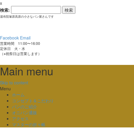
x
検索:
湯布院塚原高原の小さなパン屋さんです
Facebook
Email
営業時間 11:00〜16:00
定休日 火・水
（※祝祭日は営業します）
Main menu
Skip to content
Menu
ホーム
コンセプト＆こだわり
パンのご紹介
オニパン通販
アクセス
マスターの折々帳