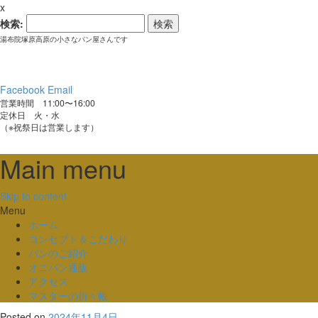
x
検索:
湯布院塚原高原の小さなパン屋さんです
Facebook
Email
営業時間 11:00〜16:00
定休日 火・水
（※祝祭日は営業します）
Main menu
Skip to content
Menu
ホーム
コンセプト＆こだわり
パンのご紹介
オニパン通販
アクセス
マスターの折々帳
Posted on
2024年11月4日