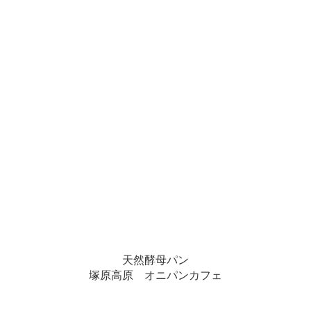
天然酵母パン
塚原高原 オニパンカフェ