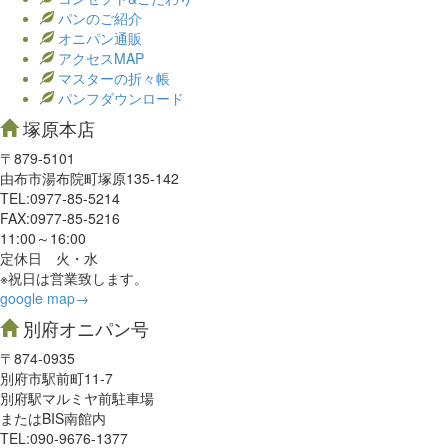
パンのご紹介
オニパン通販
アクセスMAP
マスターの折々帳
パンフダウンロード
塚原本店
〒879-5101
由布市湯布院町塚原135-142
TEL:0977‐85-5214
FAX:0977‐85-5216
11:00～16:00
定休日 火・水
※祝日は営業致します。
google map→
別府オニパン号
〒874-0935
別府市駅前町11-7
別府駅マルミヤ前駐車場
またはBIS南館内
TEL:090-9676-1377