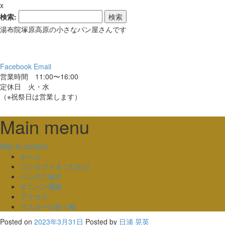
x
検索:
湯布院塚原高原の小さなパン屋さんです
Facebook
Email
営業時間 11:00〜16:00
定休日 火・水
（※祝祭日は営業します）
Main menu
Skip to content
ホーム
コンセプト＆こだわり
パンのご紹介
オニパン通販
アクセス
マスターの折々帳
Posted on
2023年3月31日
Posted
by
日浦 晃英