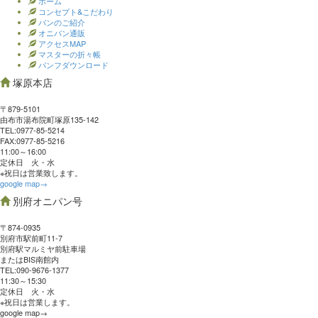
ホーム
コンセプト&こだわり
パンのご紹介
オニパン通販
アクセスMAP
マスターの折々帳
パンフダウンロード
塚原本店
〒879-5101
由布市湯布院町塚原135-142
TEL:0977‐85-5214
FAX:0977‐85-5216
11:00～16:00
定休日 火・水
※祝日は営業致します。
google map→
別府オニパン号
〒874-0935
別府市駅前町11-7
別府駅マルミヤ前駐車場
またはBIS南館内
TEL:090-9676-1377
11:30～15:30
定休日 火・水
※祝日は営業します。
google map→