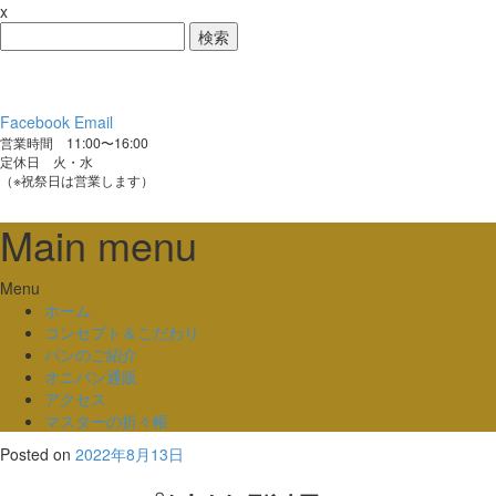
x
検
索:
Facebook
Email
営業時間 11:00〜16:00
定休日 火・水
（※祝祭日は営業します）
Main menu
Skip
Menu
to
ホーム
content
コンセプト＆こだわり
パンのご紹介
オニパン通販
アクセス
マスターの折々帳
Posted on
2022年8月13日