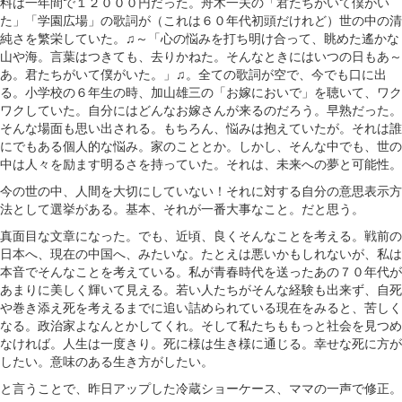
料は一年間で１２０００円だった。舟木一夫の「君たちがいて僕がい
た」「学園広場」の歌詞が（これは６０年代初頭だけれど）世の中の清
純さを繁栄していた。♫～「心の悩みを打ち明け合って、眺めた遙かな
山や海。言葉はつきても、去りかねた。そんなときにはいつの日もあ～
あ。君たちがいて僕がいた。」♫。全ての歌詞が空で、今でも口に出
る。小学校の６年生の時、加山雄三の「お嫁においで」を聴いて、ワク
ワクしていた。自分にはどんなお嫁さんが来るのだろう。早熟だった。
そんな場面も思い出される。もちろん、悩みは抱えていたが。それは誰
にでもある個人的な悩み。家のこととか。しかし、そんな中でも、世の
中は人々を励ます明るさを持っていた。それは、未来への夢と可能性。
今の世の中、人間を大切にしていない！それに対する自分の意思表示方
法として選挙がある。基本、それが一番大事なこと。だと思う。
真面目な文章になった。でも、近頃、良くそんなことを考える。戦前の
日本へ、現在の中国へ、みたいな。たとえは悪いかもしれないが、私は
本音でそんなことを考えている。私が青春時代を送ったあの７０年代が
あまりに美しく輝いて見える。若い人たちがそんな経験も出来ず、自死
や巻き添え死を考えるまでに追い詰められている現在をみると、苦しく
なる。政治家よなんとかしてくれ。そして私たちももっと社会を見つめ
なければ。人生は一度きり。死に様は生き様に通じる。幸せな死に方が
したい。意味のある生き方がしたい。
と言うことで、昨日アップした冷蔵ショーケース、ママの一声で修正。