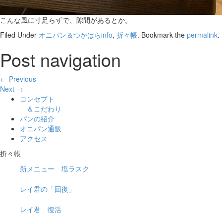
こんな風に寸足らずで、隙間があるとか。
Filed Under
オニパン＆つかはらinfo
,
折々帳
. Bookmark the
permalink
.
Post navigation
← Previous
Next →
コンセプト
＆こだわり
パンの紹介
オニパン通販
アクセス
折々帳
新メニュー 塩ラスク
レイ君の「回復」
レイ君 復活