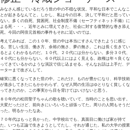
みなさん感じているだろう世の中の不穏な状況。平和な日本でこんなこ
とが起きるなんてと。しかし、私は今の日本、決して平和だと思ってい
ない。多くの自死、貧困死、社会制度不備（セーフティネット不備）に
よる死・・・。近年とみに増えてきた、社会に対する復讐的な巻き添え
死。今回の阿倍元首相の事件もそれに近いのでは。
考えてみれば、この１０年、世の中は本当にすさんできたように感じ
る。苦しい生活、働き方、余裕の無さ、夢の無さ。これは長く生きてい
るとよくわかるものだ。１０代、２０代には分からない。多分３０代、
４０代にも分からない。６０代以上にはよく見える。政権は年々良くな
ってきているかのような演説で信じ込ませる。そんなお話は上手だ、デ
ーターまで改ざんして。
確実に悪くなってきた世の中。これだけ、ものが豊かになり、科学技術
が進歩してきたにもかかわらず、なぜ人間の生活はゆとりなく貧しくな
ってきたのか。この事実から目を背けてはいけないと思う。
８０年代の松田聖子ちゃんの歌を聴いていて、当時のことを思い出す。
大変だったけど、前向きにいろいろと頑張ってた。周りの人間もそうだ
った。明るかったなあ。
７０年代はもっと良かった。中学校出でも、真面目に働けば家が持て
た。いつも正論で生きようとしてたし、それが通じた。私の大学の授業