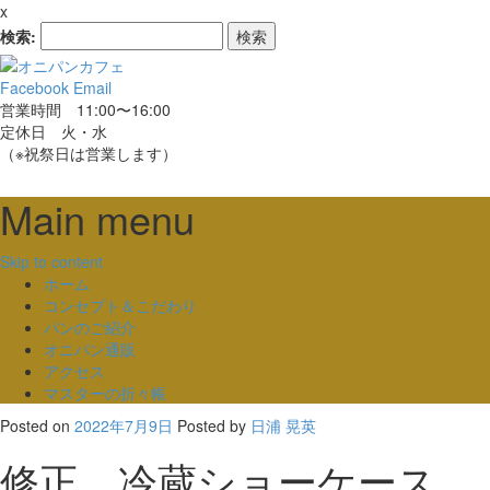
x
検索:
Facebook
Email
営業時間 11:00〜16:00
定休日 火・水
（※祝祭日は営業します）
Main menu
Skip to content
ホーム
コンセプト＆こだわり
パンのご紹介
オニパン通販
アクセス
マスターの折々帳
Posted on
2022年7月9日
Posted
by
日浦 晃英
修正 冷蔵ショーケース